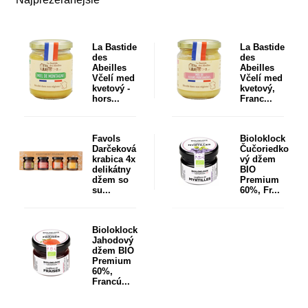
La Bastide
La Bastide
des
des
Abeilles
Abeilles
Včelí med
Včelí med
kvetový -
kvetový,
hors...
Franc...
Favols
Bioloklock
Darčeková
Čučoriedko
krabica 4x
vý džem
delikátny
BIO
džem so
Premium
su...
60%, Fr...
Bioloklock
Jahodový
džem BIO
Premium
60%,
Francú...