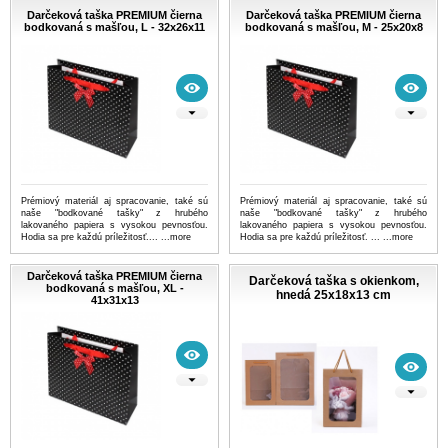
Darčeková taška PREMIUM čierna
Darčeková taška PREMIUM čierna
bodkovaná s mašľou, L - 32x26x11
bodkovaná s mašľou, M - 25x20x8
Prémiový materiál aj spracovanie, také sú
Prémiový materiál aj spracovanie, také sú
naše "bodkované tašky" z hrubého
naše "bodkované tašky" z hrubého
lakovaného papiera s vysokou pevnosťou.
lakovaného papiera s vysokou pevnosťou.
Hodia sa pre každú príležitosť....
...more
Hodia sa pre každú príležitosť. ...
...more
Darčeková taška PREMIUM čierna
Darčeková taška s okienkom,
bodkovaná s mašľou, XL -
hnedá 25x18x13 cm
41x31x13