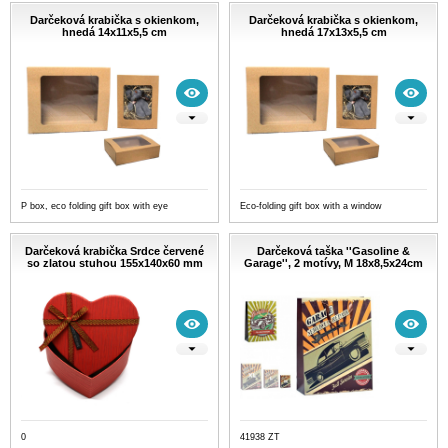
Darčeková krabička s okienkom,
Darčeková krabička s okienkom,
hnedá 14x11x5,5 cm
hnedá 17x13x5,5 cm
P box, eco folding gift box with eye
Eco-folding gift box with a window
Darčeková krabička Srdce červené
Darčeková taška ''Gasoline &
so zlatou stuhou 155x140x60 mm
Garage'', 2 motívy, M 18x8,5x24cm
0
41938 ZT