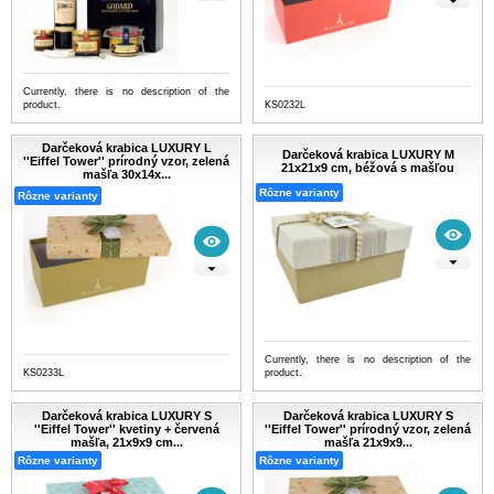
Currently, there is no description of the
product.
KS0232L
Darčeková krabica LUXURY L
Darčeková krabica LUXURY M
''Eiffel Tower'' prírodný vzor, zelená
21x21x9 cm, béžová s mašľou
mašľa 30x14x...
Rôzne varianty
Rôzne varianty
Currently, there is no description of the
KS0233L
product.
Darčeková krabica LUXURY S
Darčeková krabica LUXURY S
''Eiffel Tower'' kvetiny + červená
''Eiffel Tower'' prírodný vzor, zelená
mašľa, 21x9x9 cm...
mašľa 21x9x9...
Rôzne varianty
Rôzne varianty