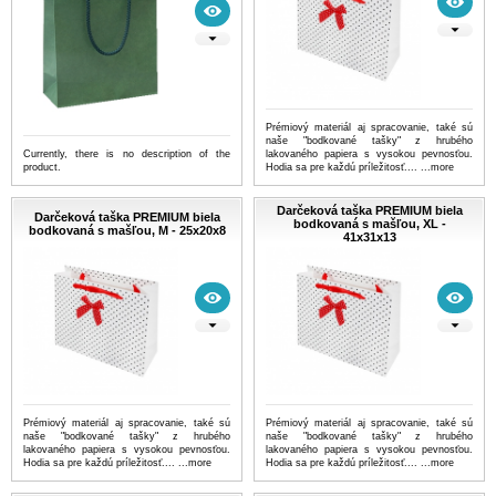
Prémiový materiál aj spracovanie, také sú
naše "bodkované tašky" z hrubého
Currently, there is no description of the
lakovaného papiera s vysokou pevnosťou.
product.
Hodia sa pre každú príležitosť....
...more
Darčeková taška PREMIUM biela
Darčeková taška PREMIUM biela
bodkovaná s mašľou, XL -
bodkovaná s mašľou, M - 25x20x8
41x31x13
Prémiový materiál aj spracovanie, také sú
Prémiový materiál aj spracovanie, také sú
naše "bodkované tašky" z hrubého
naše "bodkované tašky" z hrubého
lakovaného papiera s vysokou pevnosťou.
lakovaného papiera s vysokou pevnosťou.
Hodia sa pre každú príležitosť....
...more
Hodia sa pre každú príležitosť....
...more