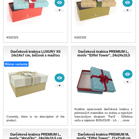
KS0232S
KS0233S
Darčeková krabica LUXURY XS
Darčeková krabica PREMIUM L,
14x14x7 cm, béžová s mašľou
motív ''Eiffel Tower'', 24x24x10,5
Rôzne varianty
Kvalitne spracovaná darčeková krabica z
prémiových materiálov so stuhou a typickým
Currently, there is no description of the
francúzskym dizajnom "Paríž - Eiffelova
product.
veža a nápisom BONJOUR - LA...
...more
Darčeková krabica PREMIUM L,
Darčeková krabica PREMIUM M,
motív ''Vetvičky'', 24x24x10,5 cm
motív ''Eiffel Tower'', 21x21x8 cm