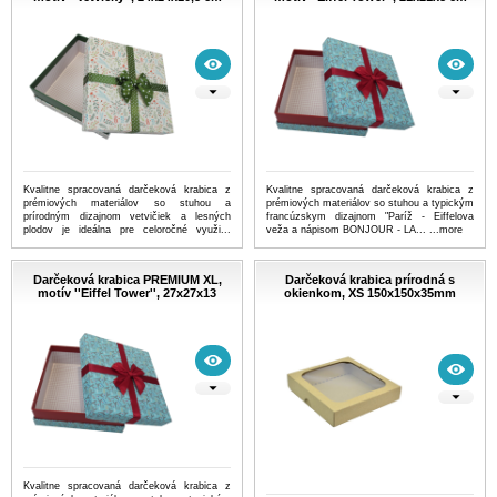
Kvalitne spracovaná darčeková krabica z
Kvalitne spracovaná darčeková krabica z
prémiových materiálov so stuhou a
prémiových materiálov so stuhou a typickým
prírodným dizajnom vetvičiek a lesných
francúzskym dizajnom "Paríž - Eiffelova
plodov je ideálna pre celoročné využi...
veža a nápisom BONJOUR - LA...
...more
...more
Darčeková krabica PREMIUM XL,
Darčeková krabica prírodná s
motív ''Eiffel Tower'', 27x27x13
okienkom, XS 150x150x35mm
Kvalitne spracovaná darčeková krabica z