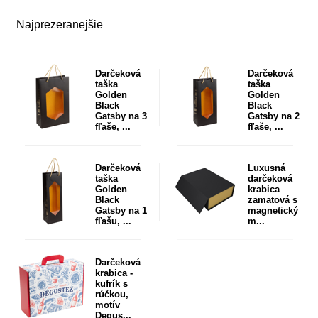
Najprezeranejšie
Darčeková
Darčeková
taška
taška
Golden
Golden
Black
Black
Gatsby na 3
Gatsby na 2
fľaše, ...
fľaše, ...
Darčeková
Luxusná
taška
darčeková
Golden
krabica
Black
zamatová s
Gatsby na 1
magnetický
fľašu, ...
m...
Darčeková
krabica -
kufrík s
rúčkou,
motív
Degus...