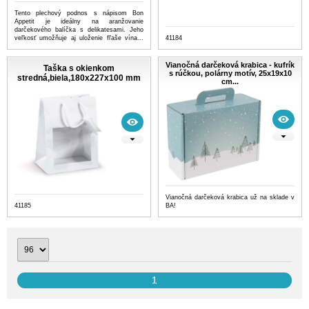
Tento plechový podnos s nápisom Bon
Appetit je ideálny na aranžovanie
darčekového balíčka s delikatesami. Jeho
veľkosť umožňuje aj uloženie fľaše vína...
41184
...more
Vianočná darčeková krabica - kufrík
Taška s okienkom
s rúčkou, polárny motív, 25x19x10
stredná,biela,180x227x100 mm
cm...
Vianočná darčeková krabica už na sklade v
41185
BA!
1