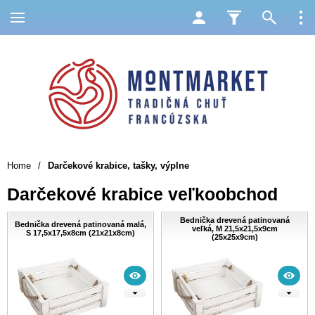
Home
/
Darčekové krabice, tašky, výplne
Darčekové krabice veľkoobchod
Bednička drevená patinovaná
Bednička drevená patinovaná malá,
veľká, M 21,5x21,5x9cm
S 17,5x17,5x8cm (21x21x8cm)
(25x25x9cm)