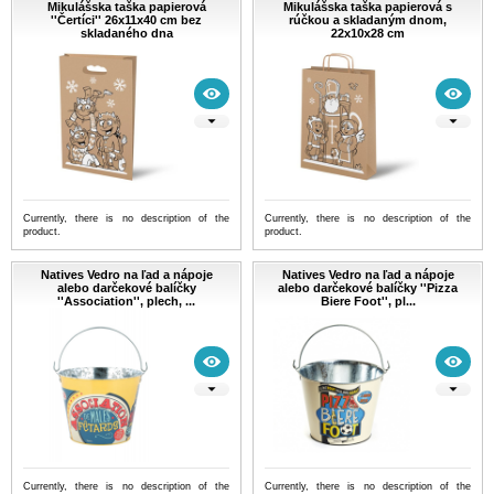
Mikulášska taška papierová
Mikulášska taška papierová s
''Čertíci'' 26x11x40 cm bez
rúčkou a skladaným dnom,
skladaného dna
22x10x28 cm
Currently, there is no description of the
Currently, there is no description of the
product.
product.
Natives Vedro na ľad a nápoje
Natives Vedro na ľad a nápoje
alebo darčekové balíčky
alebo darčekové balíčky ''Pizza
''Association'', plech, ...
Biere Foot'', pl...
Currently, there is no description of the
Currently, there is no description of the