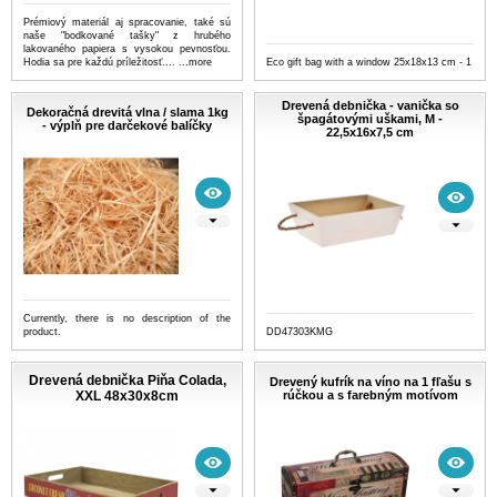
Prémiový materiál aj spracovanie, také sú
naše "bodkované tašky" z hrubého
lakovaného papiera s vysokou pevnosťou.
Hodia sa pre každú príležitosť....
...more
Eco gift bag with a window 25x18x13 cm - 1
Drevená debnička - vanička so
Dekoračná drevitá vlna / slama 1kg
špagátovými uškami, M -
- výplň pre darčekové balíčky
22,5x16x7,5 cm
Currently, there is no description of the
product.
DD47303KMG
Drevená debnička Piňa Colada,
Drevený kufrík na víno na 1 fľašu s
XXL 48x30x8cm
rúčkou a s farebným motívom