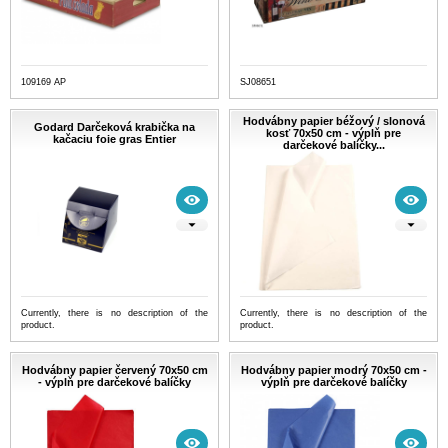
109169 AP
SJ08651
Hodvábny papier béžový / slonová
Godard Darčeková krabička na
kosť 70x50 cm - výplň pre
kačaciu foie gras Entier
darčekové balíčky...
Currently, there is no description of the
Currently, there is no description of the
product.
product.
Hodvábny papier červený 70x50 cm
Hodvábny papier modrý 70x50 cm -
- výplň pre darčekové balíčky
výplň pre darčekové balíčky