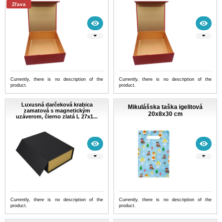
Zľava
Currently, there is no description of the
Currently, there is no description of the
product.
product.
Luxusná darčeková krabica
Mikulášska taška igelitová
zamatová s magnetickým
20x8x30 cm
uzáverom, čierno zlatá L 27x1...
Currently, there is no description of the
Currently, there is no description of the
product.
product.