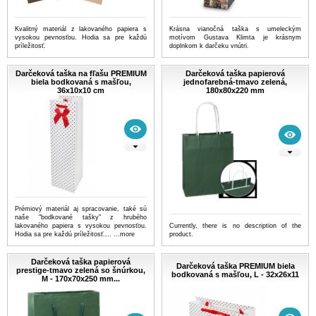
Kvalitný materiál z lakovaného papiera s
Krásna vianočná taška s umeleckým
vysokou pevnosťou. Hodia sa pre každú
motívom Gustava Klimta je krásnym
príležitosť.
doplnkom k darčeku vnútri.
Darčeková taška na fľašu PREMIUM
Darčeková taška papierová
biela bodkovaná s mašľou,
jednofarebná-tmavo zelená,
36x10x10 cm
180x80x220 mm
Prémiový materiál aj spracovanie, také sú
naše "bodkované tašky" z hrubého
lakovaného papiera s vysokou pevnosťou.
Currently, there is no description of the
Hodia sa pre každú príležitosť....
...more
product.
Darčeková taška papierová
Darčeková taška PREMIUM biela
prestige-tmavo zelená so šnúrkou,
bodkovaná s mašľou, L - 32x26x11
M - 170x70x250 mm...