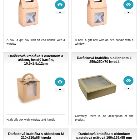
A box, a gift box with an eco handle with a
A box, a gift box with an eco handle with a
window
window
Darčeková krabička s okienkom a
Darčeková krabička s okienkom L
uškom, hnedý kartón,
250x250x70 hnedá
10,5x9,5x12cm
Currently, there is no description of the
Kraft gift box with window and handle
product.
Darčeková krabička s okienkom M
Darčeková krabička s okienkom
210x210x65 hnedá
pastelová mätová 160x135x55 mm