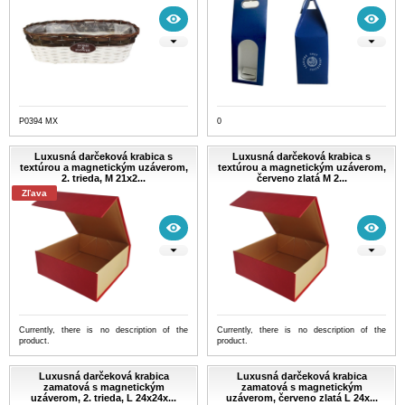
P0394 MX
0
Luxusná darčeková krabica s
Luxusná darčeková krabica s
textúrou a magnetickým uzáverom,
textúrou a magnetickým uzáverom,
2. trieda, M 21x2...
červeno zlatá M 2...
Zľava
Currently, there is no description of the
Currently, there is no description of the
product.
product.
Luxusná darčeková krabica
Luxusná darčeková krabica
zamatová s magnetickým
zamatová s magnetickým
uzáverom, 2. trieda, L 24x24x...
uzáverom, červeno zlatá L 24x...