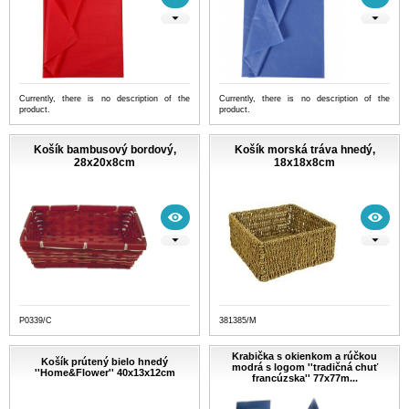
Currently, there is no description of the
Currently, there is no description of the
product.
product.
Košík bambusový bordový,
Košík morská tráva hnedý,
28x20x8cm
18x18x8cm
P0339/C
381385/M
Krabička s okienkom a rúčkou
Košík prútený bielo hnedý
modrá s logom ''tradičná chuť
''Home&Flower'' 40x13x12cm
francúzska'' 77x77m...