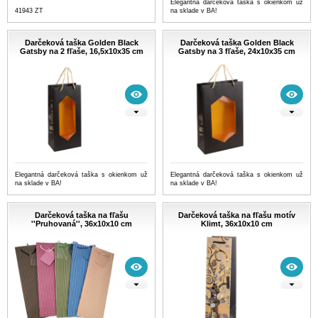
Elegantná darčeková taška s okienkom už
41943 ZT
na sklade v BA!
Darčeková taška Golden Black
Darčeková taška Golden Black
Gatsby na 2 fľaše, 16,5x10x35 cm
Gatsby na 3 fľaše, 24x10x35 cm
Elegantná darčeková taška s okienkom už
Elegantná darčeková taška s okienkom už
na sklade v BA!
na sklade v BA!
Darčeková taška na fľašu
Darčeková taška na fľašu motív
''Pruhovaná'', 36x10x10 cm
Klimt, 36x10x10 cm