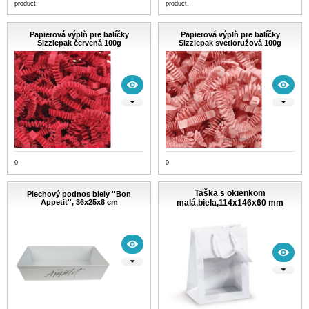
product.
product.
Papierová výplň pre balíčky
Papierová výplň pre balíčky
Sizzlepak červená 100g
Sizzlepak svetloružová 100g
0
0
Taška s okienkom
Plechový podnos biely ''Bon
Appetit'', 36x25x8 cm
malá,biela,114x146x60 mm