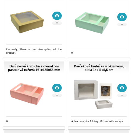
Currently, there is no description of the
product.
0
Darčeková krabička s okienkom
Darčeková krabička s okienkom,
pastelová ružová 161x135x55 mm
biela 14x11x5,5 cm
0
A box, a white folding gift box with an eye