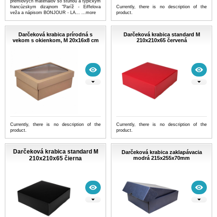
prémiových materiálov so stuhou a typickým
francúzskym dizajnom "Paríž - Eiffelova
Currently, there is no description of the
veža a nápisom BONJOUR - LA...
...more
product.
Darčeková krabica prírodná s
Darčeková krabica standard M
vekom s okienkom, M 20x16x8 cm
210x210x65 červená
Currently, there is no description of the
Currently, there is no description of the
product.
product.
Darčeková krabica standard M
Darčeková krabica zaklapávacia
210x210x65 čierna
modrá 215x255x70mm