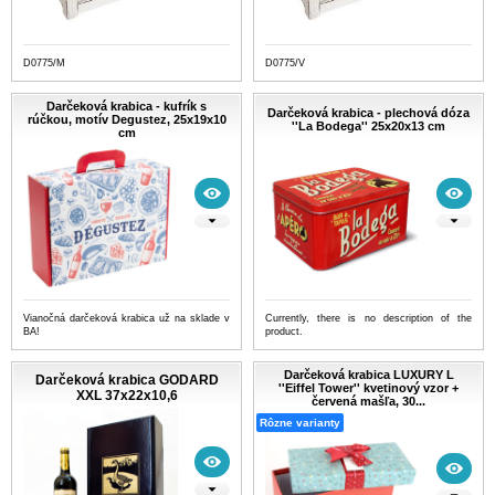
D0775/M
D0775/V
Darčeková krabica - kufrík s
Darčeková krabica - plechová dóza
rúčkou, motív Degustez, 25x19x10
''La Bodega'' 25x20x13 cm
cm
Vianočná darčeková krabica už na sklade v
Currently, there is no description of the
BA!
product.
Darčeková krabica LUXURY L
Darčeková krabica GODARD
''Eiffel Tower'' kvetinový vzor +
XXL 37x22x10,6
červená mašľa, 30...
Rôzne varianty