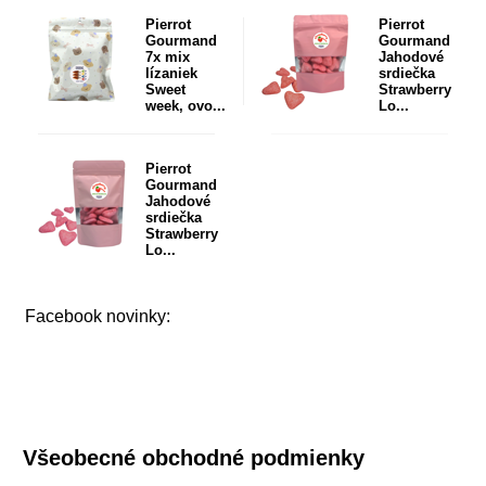
Pierrot
Pierrot
Gourmand
Gourmand
7x mix
Jahodové
lízaniek
srdiečka
Sweet
Strawberry
week, ovo...
Lo...
Pierrot
Gourmand
Jahodové
srdiečka
Strawberry
Lo...
Facebook novinky:
Všeobecné obchodné podmienky