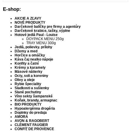
E-shop:
AKCIE A ZĽAVY
NOVÉ PRODUKTY
Darčekové balíčky pre firmy a agentúry
Darčekové krabice, tašky, výplne
Hotové jedlá Paul - Louise
DOYPACK MENU 250g
TRAY MENU 300g
Jedlá, polievky. prílohy
Džemy a med
Horčice a omáčky
Káva čaj nealko nápoje
Konfity a čatní
Krémy a karamely
Mäsové nátierky
Octy, soli a koreniny
Olivy a oleje
Rybie špeciality
Sladkosti a sušienky
Slané pochutiny
Víno sekty šampanské
Koňak, brandy, armagnac
BIO PRODUKTY
Hypoalergénna drogéria
Doplnky do predaja
AMORA
AVON & RAGOBERT
CLÉMENT FAUGIER
CONFIT DE PROVENCE