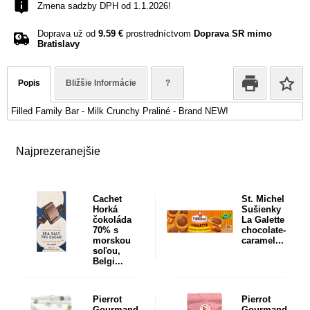
Zmena sadzby DPH od 1.1.2026!
Doprava už od
9.59 €
prostredníctvom
Doprava SR mimo
Bratislavy
Popis
Bližšie Informácie
?
Filled Family Bar - Milk Crunchy Praliné - Brand NEW!
Najprezeranejšie
Cachet
St. Michel
Horká
Sušienky
čokoláda
La Galette
70% s
chocolate-
morskou
caramel...
soľou,
Belgi...
Pierrot
Pierrot
Gourmand
Gourmand