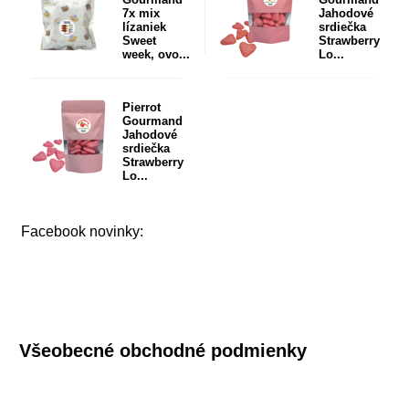
7x mix
Jahodové
lízaniek
srdiečka
Sweet
Strawberry
week, ovo...
Lo...
Pierrot
Gourmand
Jahodové
srdiečka
Strawberry
Lo...
Facebook novinky:
Všeobecné obchodné podmienky