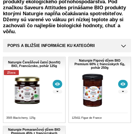
produkty ekologického poľnohospodárstva. Pod
značkou Saveurs Attitudes prinášame BIO produkty
ktorými Naturgie napĺňa očakávania spotrebiteľov.
Džemy sú varené vo vákuu pri nízkej teplote aby si
zachovali čo najlepšie biologické hodnoty, chuť a
vôňu.
POPIS A BLIŽŠIE INFORMÁCIE KU KATEGÓRII
Naturgie Figový džem BIO
Naturgie Čerešňové čatní (konfit)
Premium 60% z francúskych fíg,
BIO, Francúzsko, pohár 125g
pohár 250g
Zľava
3505 Blackcherry, 125g
125411 Figue de France
Naturgie Pomarančový džem BIO
Premium 45% z francúzskych