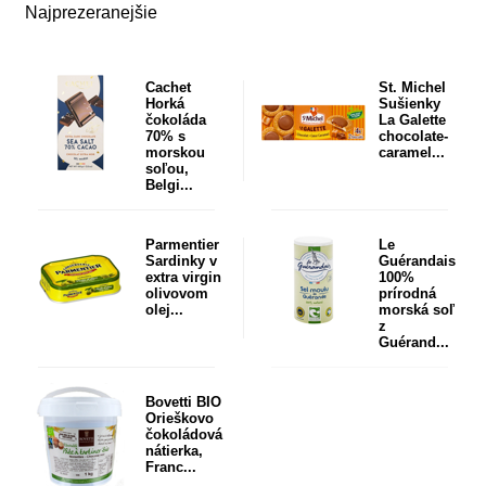
Najprezeranejšie
Cachet
St. Michel
Horká
Sušienky
čokoláda
La Galette
70% s
chocolate-
morskou
caramel...
soľou,
Belgi...
Parmentier
Le
Sardinky v
Guérandais
extra virgin
100%
olivovom
prírodná
olej...
morská soľ
z
Guérand...
Bovetti BIO
Orieškovo
čokoládová
nátierka,
Franc...