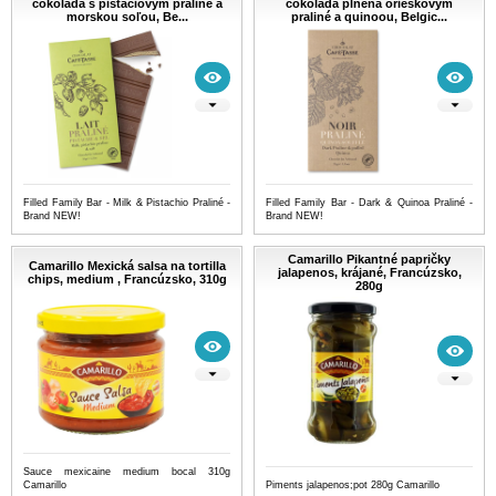
čokoláda s pistáciovým praliné a
čokoláda plnená orieškovým
morskou soľou, Be...
praliné a quinoou, Belgic...
Filled Family Bar - Milk & Pistachio Praliné -
Filled Family Bar - Dark & Quinoa Praliné -
Brand NEW!
Brand NEW!
Camarillo Pikantné papričky
Camarillo Mexická salsa na tortilla
jalapenos, krájané, Francúzsko,
chips, medium , Francúzsko, 310g
280g
Sauce mexicaine medium bocal 310g
Camarillo
Piments jalapenos;pot 280g Camarillo