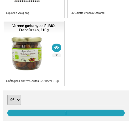
Liquorice 200g bag
La Galette chocolat-caramel
Varené gaštany celé, BIO,
Francúzsko, 210g
Châtaignes enti?res cuites BIO bocal 210g
1