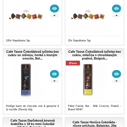
100x Napolitains 5gr
20x Napolitains 5gr
Cafe Tasse Čokoládová tyčinka bez
Cafe Tasse Čokoládová tyčinka bez
cukru so stéviou, horká s lesným
cukru, mliečna s chrumkavým
ovocím, Bel...
praliné, Belgick...
Zľava
Perlége barre de chocolat noir & ganache á
Filled Family Bar - Milk Crunchy Praliné -
la myrtille (Stevia) 42g
Brand NEW!
Cafe Tasse Darčeková kovová
Cafe Tasse Horúca čokoláda -
krabička s 18 ks mini čokolád
rôzne príchute, Belgicko, 20g