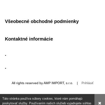
Všeobecné obchodné podmienky
Kontaktné informácie
.
.
All rights reserved by AMP IMPORT, s.r.o. |
Prihlásiť
Táto stránka používa súbory cookies, ktoré nám pomáhajú
✖
poskytovať služby. Používaním našich služieb vyjadrujete súhlas