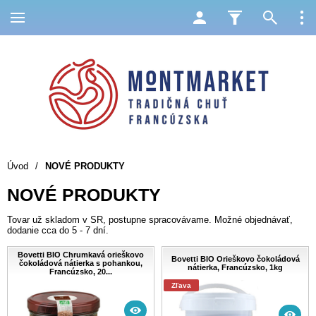
Úvod
/
NOVÉ PRODUKTY
NOVÉ PRODUKTY
Tovar už skladom v SR, postupne spracovávame. Možné objednávať,
dodanie cca do 5 - 7 dní.
Bovetti BIO Chrumkavá orieškovo
Bovetti BIO Orieškovo čokoládová
čokoládová nátierka s pohankou,
nátierka, Francúzsko, 1kg
Francúzsko, 20...
Zľava