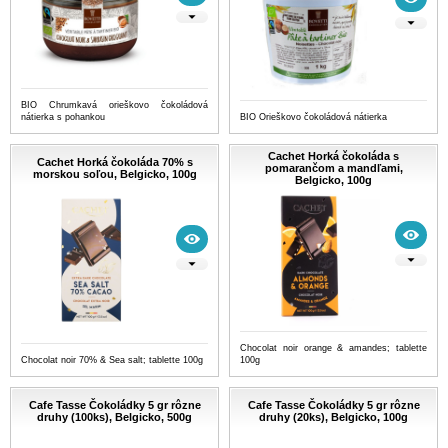
BIO Chrumkavá orieškovo čokoládová
nátierka s pohankou
BIO Orieškovo čokoládová nátierka
Cachet Horká čokoláda s
Cachet Horká čokoláda 70% s
pomarančom a mandľami,
morskou soľou, Belgicko, 100g
Belgicko, 100g
Chocolat noir orange & amandes; tablette
Chocolat noir 70% & Sea salt; tablette 100g
100g
Cafe Tasse Čokoládky 5 gr rôzne
Cafe Tasse Čokoládky 5 gr rôzne
druhy (100ks), Belgicko, 500g
druhy (20ks), Belgicko, 100g