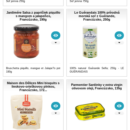
Soľ jemná 250g
Soľ jemná 750g
Jardimére Salsa z papričiek piquillo
Le Guérandais 100% prírodná
s mangom a jalapeňos,
morská soľ z Guérande,
Francúzsko, 190g
Francúzsko, 250g
Bruschetta piquillo, mangue et Jalape?o pot
100% natural Guérande Selfa; 250g - LE
190g
GUÉRANDAIS
Maison des Délices Mini bisquits s
Parmentier Sardinky v extra virgin
lieskovo-orieškovou plnkou,
olivovom oleji, Francúzsko, 135g
Francúzsko, 172...