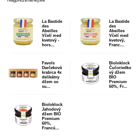
La Bastide
La Bastide
des
des
Abeilles
Abeilles
Včelí med
Včelí med
kvetový -
kvetový,
hors...
Franc...
Favols
Bioloklock
Darčeková
Čučoriedko
krabica 4x
vý džem
delikátny
BIO
džem so
Premium
su...
60%, Fr...
Bioloklock
Jahodový
džem BIO
Premium
60%,
Francú...