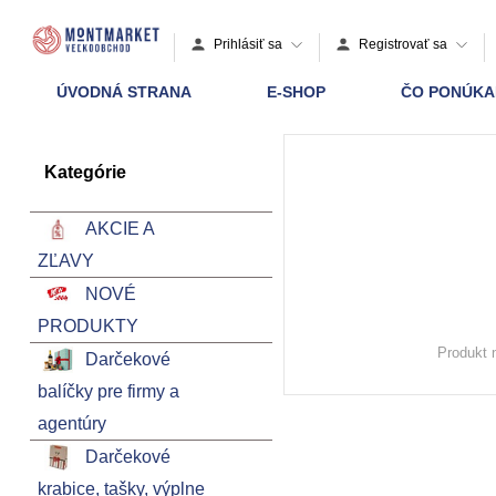
Prihlásiť sa
Registrovať sa
ÚVODNÁ STRANA
E-SHOP
ČO PONÚK
Kategórie
AKCIE A
ZĽAVY
NOVÉ
PRODUKTY
Produkt 
Darčekové
balíčky pre firmy a
agentúry
Darčekové
krabice, tašky, výplne