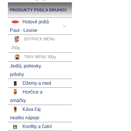
PRODUKTY PODĽA DRUHOV
Hotové jedlá
Paul - Louise
DOYPACK MENU
250g
TRAY MENU 300g
Jedlá, polievky.
prílohy
Džemy a med
Horčice a
omáčky
Káva čaj
nealko nápoje
Konfity a čatní