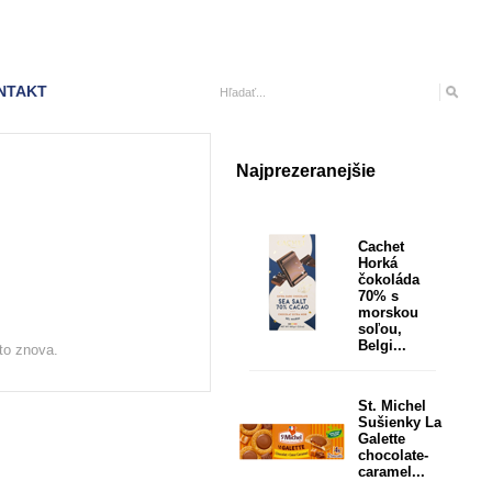
NTAKT
Najprezeranejšie
Cachet
Horká
čokoláda
70% s
morskou
soľou,
Belgi...
to znova.
St. Michel
Sušienky La
Galette
chocolate-
caramel...