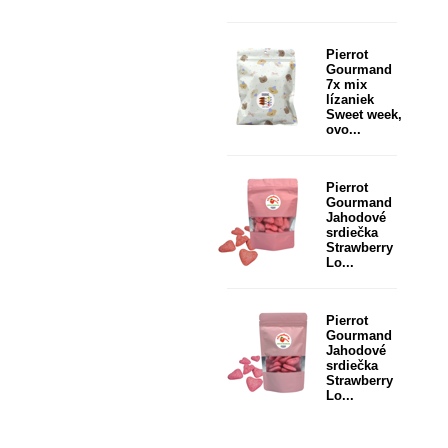
Pierrot
Gourmand
7x mix
lízaniek
Sweet week,
ovo...
Pierrot
Gourmand
Jahodové
srdiečka
Strawberry
Lo...
Pierrot
Gourmand
Jahodové
srdiečka
Strawberry
Lo...