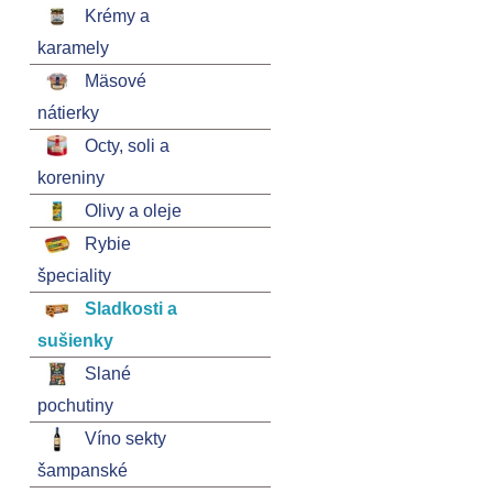
Krémy a
karamely
Mäsové
nátierky
Octy, soli a
koreniny
Olivy a oleje
Rybie
špeciality
Sladkosti a
sušienky
Slané
pochutiny
Víno sekty
šampanské