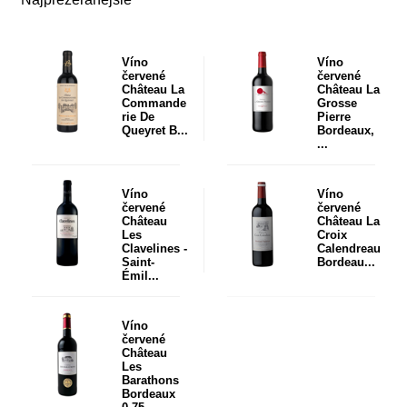
Víno
Víno
červené
červené
Château La
Château La
Commande
Grosse
rie De
Pierre
Queyret B...
Bordeaux,
...
Víno
Víno
červené
červené
Château
Château La
Les
Croix
Clavelines -
Calendreau
Saint-
Bordeau...
Émil...
Víno
červené
Château
Les
Barathons
Bordeaux