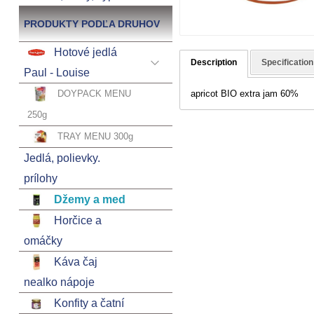
PRODUKTY PODĽA DRUHOV
Hotové jedlá
Description
Specification
Paul - Louise
DOYPACK MENU
apricot BIO extra jam 60%
250g
TRAY MENU 300g
Jedlá, polievky.
prílohy
Džemy a med
Horčice a
omáčky
Káva čaj
nealko nápoje
Konfity a čatní