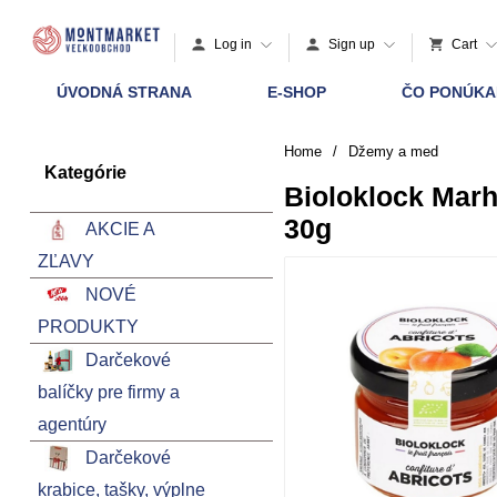
Log in
Sign up
Cart
ÚVODNÁ STRANA
E-SHOP
ČO PONÚK
Home
/
Džemy a med
Kategórie
Bioloklock Mar
30g
AKCIE A
ZĽAVY
NOVÉ
PRODUKTY
Darčekové
balíčky pre firmy a
agentúry
Darčekové
krabice, tašky, výplne