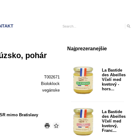
NTAKT
Najprezeranejšie
úzsko, pohár
La Bastide
des Abeilles
T002671
Včelí med
Bioloklock
kvetový -
hors...
vegánske
La Bastide
SR mimo Bratislavy
des Abeilles
Včelí med
kvetový,
Franc...