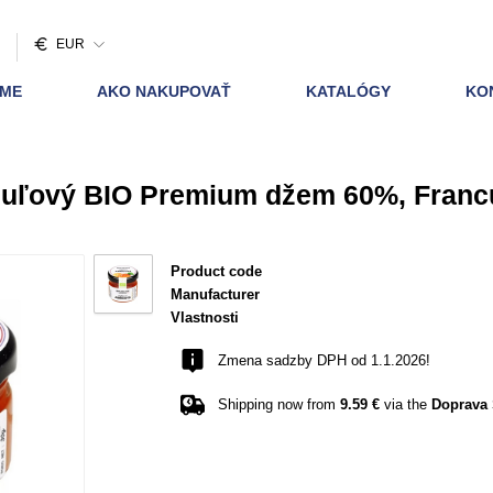
EUR
AME
AKO NAKUPOVAŤ
KATALÓGY
KO
huľový BIO Premium džem 60%, Franc
Product code
Manufacturer
Vlastnosti
Zmena sadzby DPH od 1.1.2026!
Shipping now from
9.59 €
via the
Doprava 