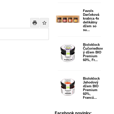
Favols
Darčeková
krabica 4x
delikátny
džem so
su...
Bioloklock
Čučoriedkov
ý džem BIO
Premium
60%, Fr...
Bioloklock
Jahodový
džem BIO
Premium
60%,
Francú...
Facebook novinky: