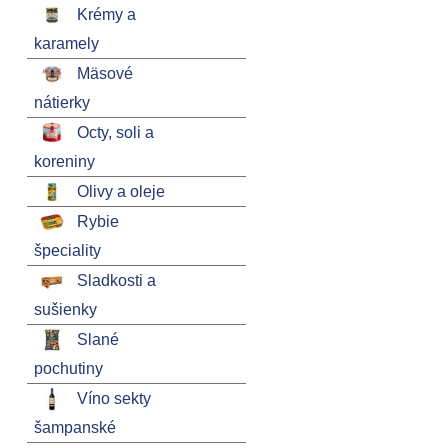
Krémy a
karamely
Mäsové
nátierky
Octy, soli a
koreniny
Olivy a oleje
Rybie
špeciality
Sladkosti a
sušienky
Slané
pochutiny
Víno sekty
šampanské