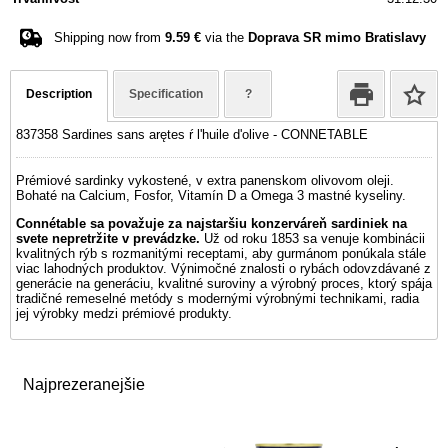
Shipping now from
9.59 €
via the
Doprava SR mimo Bratislavy
Description
Specification
?
837358 Sardines sans arętes ŕ l'huile d'olive - CONNETABLE
Prémiové sardinky vykostené, v extra panenskom olivovom oleji.
Bohaté na Calcium, Fosfor, Vitamín D a Omega 3 mastné kyseliny.
Connétable sa považuje za najstaršiu konzerváreň sardiniek na
svete
nepretržite v prevádzke.
Už od roku 1853 sa venuje kombinácii
kvalitných rýb s rozmanitými receptami, aby gurmánom ponúkala stále
viac lahodných produktov. Výnimočné znalosti o rybách odovzdávané z
generácie na generáciu, kvalitné suroviny a výrobný proces, ktorý spája
tradičné remeselné metódy s modernými výrobnými technikami, radia
jej výrobky medzi prémiové produkty.
Najprezeranejšie