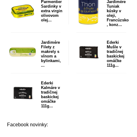
Parmentier
Jardimére
Sardinky v
Tuniak
extra virgin
kúsky v
olivovom
oleji,
olej...
Francúzsko
, konz...
Jardimére
Ederki
Filety z
Mušle v
makrely s
tradičnej
vínom a
baskickej
bylinkami,
omáčke
...
111g...
Ederki
Kalmáre v
tradičnej
baskickej
omáčke
111g...
Facebook novinky: