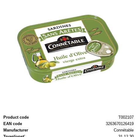
Product code
T002107
EAN code
3263670126419
Manufacturer
Connétable
Trvanlivosť
31.12.30