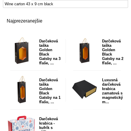
Wine carton 43 x 9 cm black
Najprezeranejšie
Darčeková
Darčeková
taška
taška
Golden
Golden
Black
Black
Gatsby na 3
Gatsby na 2
fľaše, ...
fľaše, ...
Darčeková
Luxusná
taška
darčeková
Golden
krabica
Black
zamatová s
Gatsby na 1
magnetický
fľašu, ...
m...
Darčeková
krabica -
kufrík s