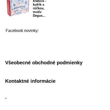
krabica -
kufrík s
rúčkou,
motív
Degus...
Facebook novinky:
Všeobecné obchodné podmienky
Kontaktné informácie
.