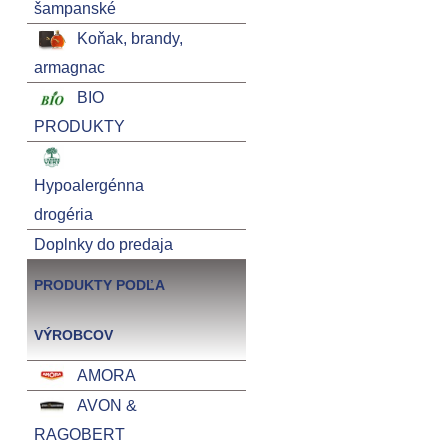
šampanské
Koňak, brandy,
armagnac
BIO
PRODUKTY
Hypoalergénna
drogéria
Doplnky do predaja
PRODUKTY PODĽA
VÝROBCOV
AMORA
AVON &
RAGOBERT