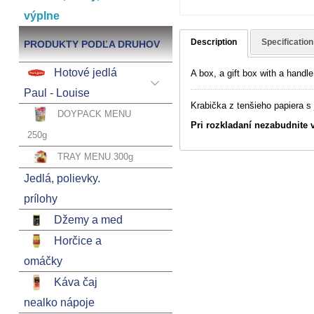
výplne
Description
Specification
PRODUKTY PODĽA DRUHOV
Hotové jedlá
A box, a gift box with a handle
Paul - Louise
Krabička z tenšieho papiera 
DOYPACK MENU
Pri rozkladaní nezabudnite 
250g
TRAY MENU 300g
Jedlá, polievky.
prílohy
Džemy a med
Horčice a
omáčky
Káva čaj
nealko nápoje