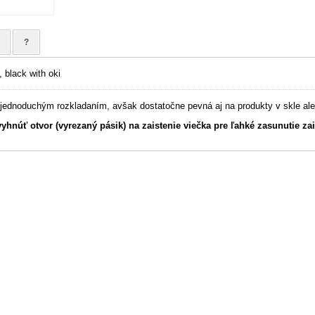
?
, black with oki
s jednoduchým rozkladaním, avšak dostatočne pevná aj na produkty v skle al
vyhnúť otvor (vyrezaný pásik) na zaistenie viečka pre ľahké zasunutie za