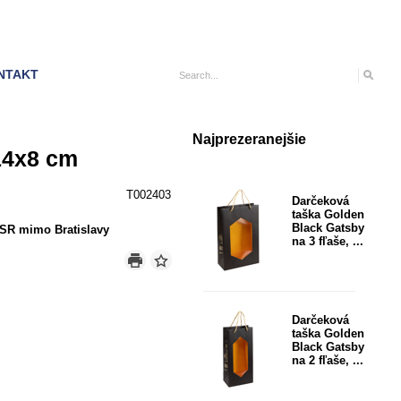
NTAKT
Najprezeranejšie
14x8 cm
T002403
Darčeková
taška Golden
Black Gatsby
SR mimo Bratislavy
na 3 fľaše, ...
Darčeková
taška Golden
Black Gatsby
na 2 fľaše, ...