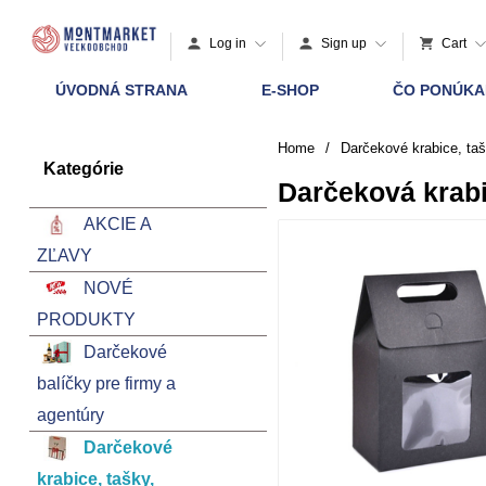
Log in
Sign up
Cart
ÚVODNÁ STRANA
E-SHOP
ČO PONÚK
Home
/
Darčekové krabice, taš
Kategórie
Darčeková krabi
AKCIE A
ZĽAVY
NOVÉ
PRODUKTY
Darčekové
balíčky pre firmy a
agentúry
Darčekové
krabice, tašky,