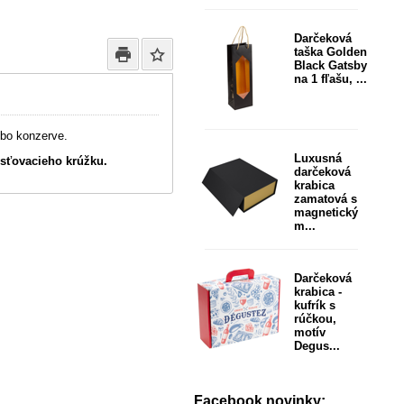
Darčeková
taška Golden
Black Gatsby
na 1 fľašu, ...
ebo konzerve.
Luxusná
isťovacieho krúžku.
darčeková
krabica
zamatová s
magnetický
m...
Darčeková
krabica -
kufrík s
rúčkou,
motív
Degus...
Facebook novinky: