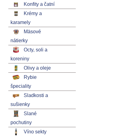
Konfity a čatní
Krémy a
karamely
Mäsové
nátierky
Octy, soli a
koreniny
Olivy a oleje
Rybie
špeciality
Sladkosti a
sušienky
Slané
pochutiny
Víno sekty