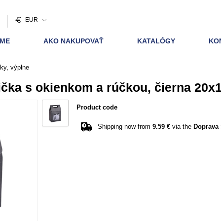
EUR
AME
AKO NAKUPOVAŤ
KATALÓGY
KO
ky, výplne
čka s okienkom a rúčkou, čierna 20x
Product code
Shipping now from
9.59 €
via the
Doprava 