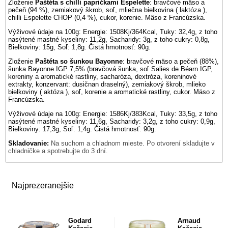
Zloženie
Paštéta s chilli papričkami Espelette
: bravčové mäso a
pečeň (94 %), zemiakový škrob, soľ, mliečna bielkovina ( laktóza ),
chilli Espelette CHOP (0,4 %), cukor, korenie. Mäso z Francúzska.
Výživové údaje na 100g: Energie: 1508Kj/364Kcal, Tuky: 32,4g, z toho
nasýtené mastné kyseliny: 11,2g, Sacharidy: 3g, z toho cukry: 0,8g,
Bielkoviny: 15g, Soľ: 1,8g. Čistá hmotnosť: 90g.
Zloženie
Paštéta so šunkou Bayonne
: bravčové mäso a pečeň (88%),
šunka Bayonne IGP 7,5% (bravčová šunka, soľ Salies de Béarn IGP,
koreniny a aromatické rastliny, sacharóza, dextróza, koreninové
extrakty, konzervant: dusičnan draselný), zemiakový škrob, mlieko
bielkoviny ( aktóza ), soľ, korenie a aromatické rastliny, cukor. Mäso z
Francúzska.
Výživové údaje na 100g: Energie: 1586Kj/383Kcal, Tuky: 33,5g, z toho
nasýtené mastné kyseliny: 11,6g, Sacharidy: 3,2g, z toho cukry: 0,9g,
Bielkoviny: 17,3g, Soľ: 1,4g. Čistá hmotnosť: 90g.
Skladovanie:
Na suchom a chladnom mieste. Po otvorení skladujte v
chladničke a spotrebujte do 3 dní.
Najprezeranejšie
Godard
Arnaud