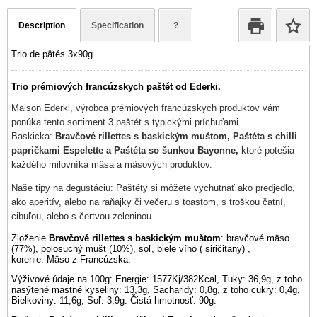
Description
Specification
?
Trio de pâtés 3x90g
Trio prémiových francúzskych paštét od Ederki.
Maison Ederki, výrobca prémiových francúzskych produktov vám
ponúka tento sortiment 3 paštét s typickými príchuťami
Baskicka:.
Bravčové rillettes s baskickým muštom, Paštéta s chilli
papričkami Espelette a Paštéta so šunkou Bayonne,
ktoré
potešia
každého milovníka mäsa a mäsových produktov.
Naše tipy na degustáciu: Paštéty si môžete vychutnať ako predjedlo,
ako aperitív, alebo na raňajky či večeru s toastom, s troškou čatní,
cibuľou, alebo s čertvou zeleninou.
Zloženie
Bravčové rillettes s baskickým muštom
: bravčové mäso
(77%), polosuchý mušt (10%), soľ, biele víno ( siričitany) ,
korenie. Mäso z Francúzska.
Výživové údaje na 100g: Energie: 1577Kj/382Kcal, Tuky: 36,9g, z toho
nasýtené mastné kyseliny: 13,3g, Sacharidy: 0,8g, z toho cukry: 0,4g,
Bielkoviny: 11,6g, Soľ: 3,9g. Čistá hmotnosť: 90g.