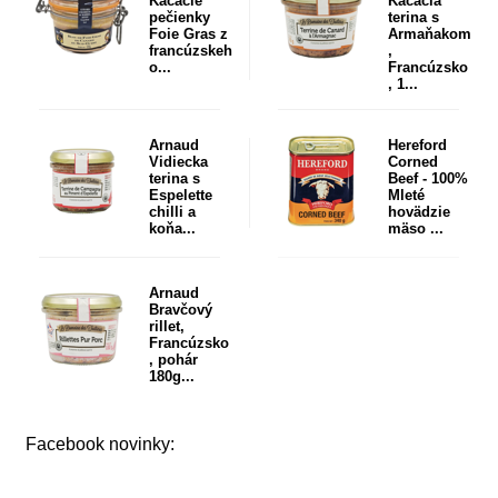
Kačacie
Kačacia
pečienky
terina s
Foie Gras z
Armaňakom
francúzskeh
,
o...
Francúzsko
, 1...
Arnaud
Hereford
Vidiecka
Corned
terina s
Beef - 100%
Espelette
Mleté
chilli a
hovädzie
koňa...
mäso ...
Arnaud
Bravčový
rillet,
Francúzsko
, pohár
180g...
Facebook novinky: