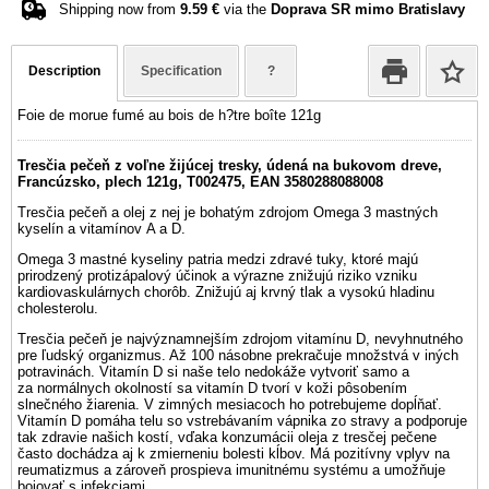
Shipping now from
9.59 €
via the
Doprava SR mimo Bratislavy
Description
Specification
?
Foie de morue fumé au bois de h?tre boîte 121g
Tresčia pečeň z voľne žijúcej tresky, údená na bukovom dreve,
Francúzsko, plech 121g, T002475, EAN 3580288088008
Tresčia pečeň a olej z nej je bohatým zdrojom Omega 3 mastných
kyselín a vitamínov A a D.
Omega 3 mastné kyseliny patria medzi zdravé tuky, ktoré majú
prirodzený protizápalový účinok a výrazne znižujú riziko vzniku
kardiovaskulárnych chorôb. Znižujú aj krvný tlak a vysokú hladinu
cholesterolu.
Tresčia pečeň je najvýznamnejším zdrojom vitamínu D, nevyhnutného
pre ľudský organizmus. Až 100 násobne prekračuje množstvá v iných
potravinách. Vitamín D si naše telo nedokáže vytvoriť samo a
za normálnych okolností sa vitamín D tvorí v koži pôsobením
slnečného žiarenia. V zimných mesiacoch ho potrebujeme dopĺňať.
Vitamín D pomáha telu so vstrebávaním vápnika zo stravy a podporuje
tak zdravie našich kostí, vďaka konzumácii oleja z tresčej pečene
často dochádza aj k zmierneniu bolesti kĺbov. Má pozitívny vplyv na
reumatizmus a zároveň prospieva imunitnému systému a umožňuje
bojovať s infekciami.