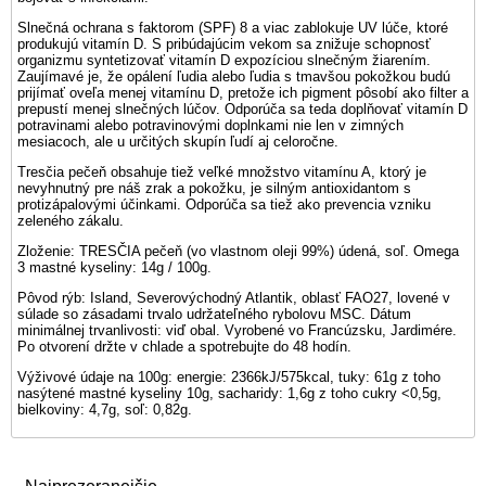
Slnečná ochrana s faktorom (SPF) 8 a viac zablokuje UV lúče, ktoré
produkujú vitamín D. S pribúdajúcim vekom sa znižuje schopnosť
organizmu syntetizovať vitamín D expozíciou slnečným žiarením.
Zaujímavé je, že opálení ľudia alebo ľudia s tmavšou pokožkou budú
prijímať oveľa menej vitamínu D, pretože ich pigment pôsobí ako filter a
prepustí menej slnečných lúčov. Odporúča sa teda doplňovať vitamín D
potravinami alebo potravinovými doplnkami nie len v zimných
mesiacoch, ale u určitých skupín ľudí aj celoročne.
Tresčia pečeň obsahuje tiež veľké množstvo vitamínu A, ktorý je
nevyhnutný pre náš zrak a pokožku, je silným antioxidantom s
protizápalovými účinkami. Odporúča sa tiež ako prevencia vzniku
zeleného zákalu.
Zloženie: TRESČIA pečeň (vo vlastnom oleji 99%) údená, soľ. Omega
3 mastné kyseliny: 14g / 100g.
Pôvod rýb: Island, Severovýchodný Atlantik, oblasť FAO27, lovené v
súlade so zásadami trvalo udržateľného rybolovu MSC. Dátum
minimálnej trvanlivosti: viď obal. Vyrobené vo Francúzsku, Jardimére.
Po otvorení držte v chlade a spotrebujte do 48 hodín.
Výživové údaje na 100g: energie: 2366kJ/575kcal, tuky: 61g z toho
nasýtené mastné kyseliny 10g, sacharidy: 1,6g z toho cukry <0,5g,
bielkoviny: 4,7g, soľ: 0,82g.