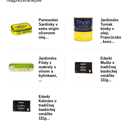
Najprezeranejšie
Parmentier
Jardimére
Sardinky v
Tuniak
extra virgin
kúsky v
olivovom
oleji,
olej...
Francúzsko
, konz...
Jardimére
Ederki
Filety z
Mušle v
makrely s
tradičnej
vínom a
baskickej
bylinkami,
omáčke
...
111g...
Ederki
Kalmáre v
tradičnej
baskickej
omáčke
111g...