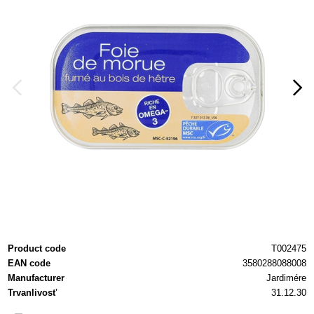
Product code
T002475
EAN code
3580288088008
Manufacturer
Jardimére
Trvanlivosť
31.12.30