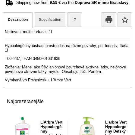
Shipping now from
9.59 €
via the
Doprava SR mimo Bratislavy
Description
Specification
?
Nettoyant multi-surfaces 1l
Hypoalergénny čistiaci prostriedok na rôzne povrchy, pet friendly, fľaša
1l
T002237, EAN 3450601031939
Zloženie: Menej ako 5%: aniónové povrchové aktívne látky, neiónové
povrchovo aktívne látky, mydlo. Obsahuje tiež: Parfém.
Vyrobené vo Francúzsku, L'Arbre Vert.
Najprezeranejšie
L'Arbre Vert
L'arbre Vert
Hypoalergé
Hypoalergé
nny
nny Detský