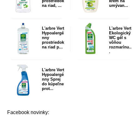
prostriedok
krém na
na riad, ...
umývan...
L'arbre Vert
L'arbre Vert
Hypoalergé
Ekologický
nny
WC gél s
prostriedok
vôňou
na riad p...
rozmarínu..
.
L'arbre Vert
Hypoalergé
nny Sprej
do kúpeľne
prot...
Facebook novinky: