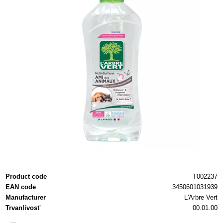
Product code
T002237
EAN code
3450601031939
Manufacturer
L'Arbre Vert
Trvanlivosť
00.01.00