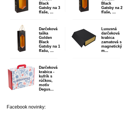
Black
Black
Gatsby na 3
Gatsby na 2
fľaše, ...
fľaše, ...
Darčeková
Luxusná
taška
darčeková
Golden
krabica
Black
zamatová s
Gatsby na 1
magnetický
fľašu, ...
m...
Darčeková
krabica -
kufrík s
rúčkou,
motív
Degus...
Facebook novinky: