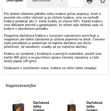
Description
Specification
?
Pre drobné stlačenie jedného rožku krabice počas prepravy, ktoré si
pozorné oko môže všimnúť aj po zložení krabice, sme sa rozhodli
krabice predávať ako 2. triedu kvality so zľavou 50%. Každú krabicu
sme dôkladne prezreli a garantujeme, že okrem tejto drobnej vady sú
krabice v absolútnom poriadku.
Elegantná darčeková krabica s luxusným zamatovým povrchom a
magnetom pre ľahké zatváranie je úžasne príjemná na dotyk. Červeno
zlaté prevedenie ju predurčuje na balenie darčekov pre rôzne
príležitosti, od narodenín, svadby až po vianočné darčeky.
Krabice sú vyrobené z kvalitných a pevných materiálov, použili sme
kartón 900 g/m2 a na povrchovú úpravu červený zamatový a zlatý
lesklý papier 140 g/m2.
Dodávame v rozloženom stave, krabice sa veľmi ľahko skladajú.
Najprezeranejšie
Darčeková
Darčeková
taška
taška
Golden
Golden