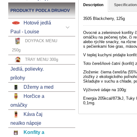
Description
Specification
PRODUKTY PODĽA DRUHOV
3505 Blackcherry, 125g
Hotové jedlá
Paul - Louise
Ovocné a zeleninové konfity č
omáčku na pečenej rybe, či re
DOYPACK MENU
alebo rýchle snacky, na rôzne 
s pečienkami foie gras, mäsový
250g
V teplej kuchyni pridajte konf
TRAY MENU 300g
Toto čerešňové čatní (konfit)
Jedlá, polievky.
Zloženie: čierna čerešňa (55%)
zložky z ekologického poľnoho
prílohy
Skladujte v suchu a chlade, 
Džemy a med
Výživové údaje na 100g:
Horčice a
Energia 205kcal/873kJ, Tuky 
0,1mg.
omáčky
Káva čaj
nealko nápoje
Konfity a