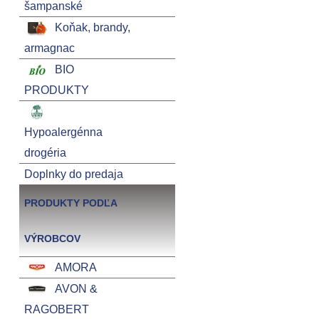
šampanské
Koňak, brandy,
armagnac
BIO
PRODUKTY
Hypoalergénna
drogéria
Doplnky do predaja
PRODUKTY PODĽA
VÝROBCOV
AMORA
AVON &
RAGOBERT