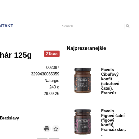
NTAKT
Najprezeranejšie
ohár 125g
Zľava
T002087
Favols
3299430035059
Cibuľový
konfit
Naturgie
(cibuľové
240 g
čatní),
Francúz...
28.09.26
Favols
Figové čatní
ratislavy
(figový
konfit),
Francúzsko,.
..