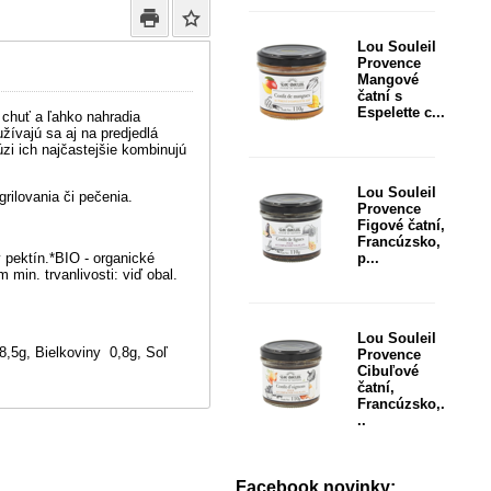
Lou Souleil
Provence
Mangové
čatní s
Espelette c...
 chuť a ľahko nahradia
ívajú sa aj na predjedlá
cúzi ich najčastejšie kombinujú
Lou Souleil
grilovania či pečenia.
Provence
Figové čatní,
Francúzsko,
ý pektín.*BIO - organické
p...
min. trvanlivosti: viď obal.
Lou Souleil
8,5g, Bielkoviny 0,8g, Soľ
Provence
Cibuľové
čatní,
Francúzsko,.
..
Facebook novinky: