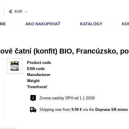
EUR
AME
AKO NAKUPOVAŤ
KATALÓGY
KO
ové čatní (konfit) BIO, Francúzsko, p
Product code
EAN code
Manufacturer
Weight
Trvanlivosť
Zmena sadzby DPH od 1.1.2026!
Shipping now from
9.59 €
via the
Doprava SR mimo B