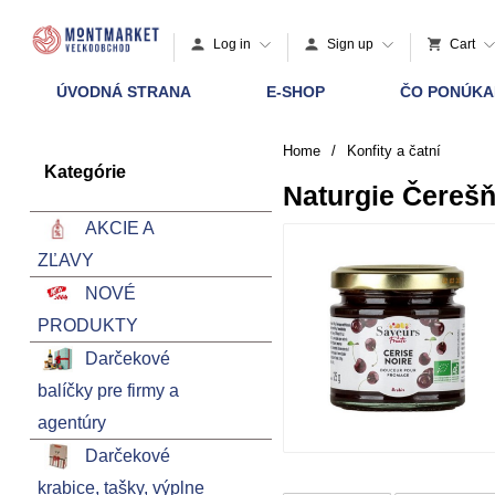
Log in
Sign up
Cart
ÚVODNÁ STRANA
E-SHOP
ČO PONÚK
Home
/
Konfity a čatní
Kategórie
Naturgie Čerešň
AKCIE A
ZĽAVY
NOVÉ
PRODUKTY
Darčekové
balíčky pre firmy a
agentúry
Darčekové
krabice, tašky, výplne