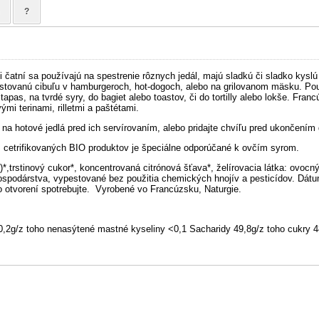
?
i čatní sa používajú na spestrenie rôznych jedál, majú sladkú či sladko kyslú
stovanú cibuľu v hamburgeroch, hot-dogoch, alebo na grilovanom mäsku. Použ
tapas, na tvrdé syry, do bagiet alebo toastov, či do tortilly alebo lokše. Fran
mi terinami, rilletmi a paštétami.
it na hotové jedlá pred ich servírovaním, alebo pridajte chvíľu pred ukončením 
 z cetrifikovaných BIO produktov je špeciálne odporúčané k ovčím syrom.
*,trstinový cukor*, koncentrovaná citrónová šťava*, želírovacia látka: ovocn
spodárstva, vypestované bez použitia chemických hnojív a pesticídov. Dátum 
po otvorení spotrebujte. Vyrobené vo Francúzsku, Naturgie.
0,2g/z toho nenasýtené mastné kyseliny <0,1 Sacharidy 49,8g/z toho cukry 4