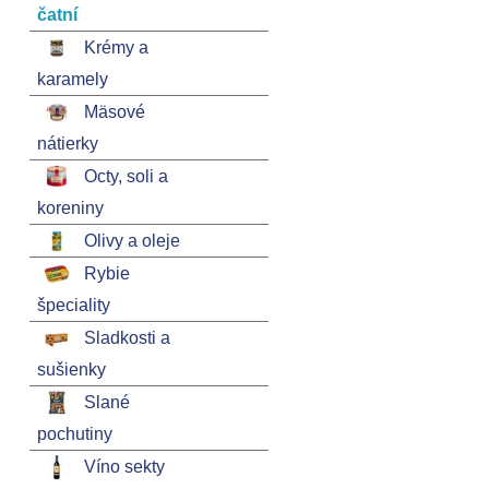
čatní
Krémy a
karamely
Mäsové
nátierky
Octy, soli a
koreniny
Olivy a oleje
Rybie
špeciality
Sladkosti a
sušienky
Slané
pochutiny
Víno sekty