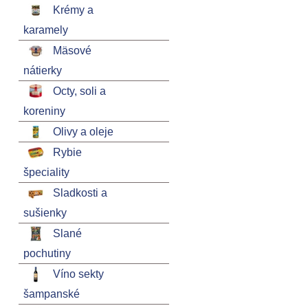
Krémy a
karamely
Mäsové
nátierky
Octy, soli a
koreniny
Olivy a oleje
Rybie
špeciality
Sladkosti a
sušienky
Slané
pochutiny
Víno sekty
šampanské