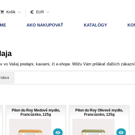
Košík
EUR
AME
AKO NAKUPOVAŤ
KATALÓGY
KO
daja
v vo Vašej predajni, kaviarni, či e-shope. Môžu Vám prilákať ďalších zákazní
robce
Pilon du Roy Medové mydlo,
Pilon du Roy Olivové mydlo,
Francúzsko, 125g
Francúzsko, 125g