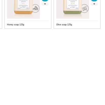
Honey soap 125g
Olive soap 125g