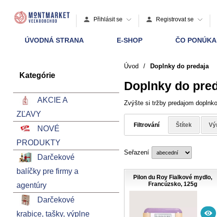
Přihlásit se
Registrovat se
ÚVODNÁ STRANA
E-SHOP
ČO PONÚK
Úvod
/
Doplnky do predaja
Kategórie
Doplnky do pre
AKCIE A
Zvýšte si tržby predajom doplnko
ZĽAVY
Filtrování
Štítek
Vý
NOVÉ
PRODUKTY
Seřazení
Darčekové
balíčky pre firmy a
Pilon du Roy Fialkové mydlo,
Francúzsko, 125g
agentúry
Darčekové
krabice, tašky, výplne