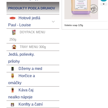
PRODUKTY PODĽA DRUHOV
Hotové jedlá
Paul - Louise
Violette soap 125g
DOYPACK MENU
250g
TRAY MENU 300g
Jedlá, polievky.
prílohy
Džemy a med
Horčice a
omáčky
Káva čaj
nealko nápoje
Konfity a čatní