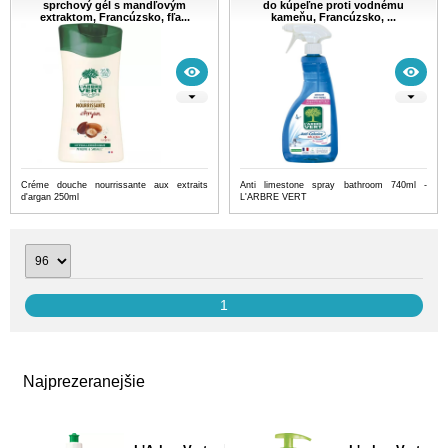
sprchový gél s mandľovým
do kúpeľne proti vodnému
extraktom, Francúzsko, fľa...
kameňu, Francúzsko, ...
Créme douche nourrissante aux extraits
Anti limestone spray bathroom 740ml -
d'argan 250ml
L'ARBRE VERT
1
Najprezeranejšie