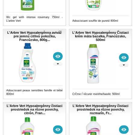
Wc gel with intense rosemary 750ml -
L'arbre Vert
Adoucissant souffle de pureté 800ml
L'Arbre Vert Hypoalergénna aviváž
L'Arbre Vert Hypoalergénny Čistiaci
pre jemnú citlivú pokožku,
krém mäta bazalka, Francúzsko,
Francúzsko, 800g...
500ml
Adoucissant peaux sensibles famille et bébé
800ml
Crčme ŕ récurer menthe/basilic 500ml
L'Arbre Vert Hypoalergénny čistiaci
L'Arbre Vert Hypoalergénny čistiaci
prostriedok na rôzne povrchy,
prostriedok na rôzne povrchy,
citrón, Fran...
rozmarín, Fr...