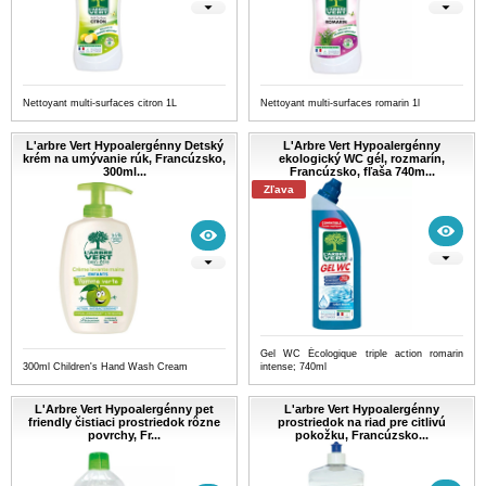
Nettoyant multi-surfaces citron 1L
Nettoyant multi-surfaces romarin 1l
L'arbre Vert Hypoalergénny Detský
L'Arbre Vert Hypoalergénny
krém na umývanie rúk, Francúzsko,
ekologický WC gél, rozmarín,
300ml...
Francúzsko, fľaša 740m...
Zľava
Gel WC Écologique triple action romarin
300ml Children's Hand Wash Cream
intense; 740ml
L'Arbre Vert Hypoalergénny pet
L'arbre Vert Hypoalergénny
friendly čistiaci prostriedok rôzne
prostriedok na riad pre citlivú
povrchy, Fr...
pokožku, Francúzsko...