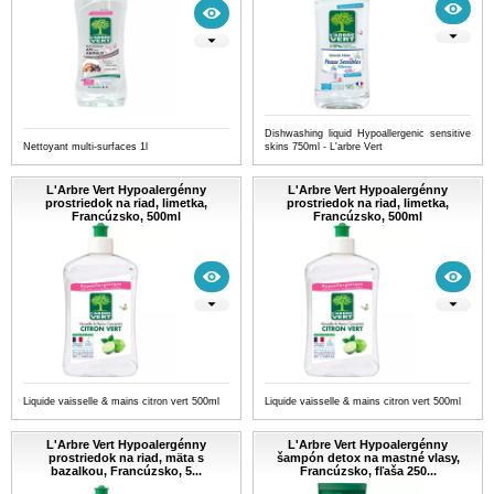
Dishwashing liquid Hypoallergenic sensitive
Nettoyant multi-surfaces 1l
skins 750ml - L'arbre Vert
L'Arbre Vert Hypoalergénny
L'Arbre Vert Hypoalergénny
prostriedok na riad, limetka,
prostriedok na riad, limetka,
Francúzsko, 500ml
Francúzsko, 500ml
Liquide vaisselle & mains citron vert 500ml
Liquide vaisselle & mains citron vert 500ml
L'Arbre Vert Hypoalergénny
L'Arbre Vert Hypoalergénny
prostriedok na riad, mäta s
šampón detox na mastné vlasy,
bazalkou, Francúzsko, 5...
Francúzsko, fľaša 250...