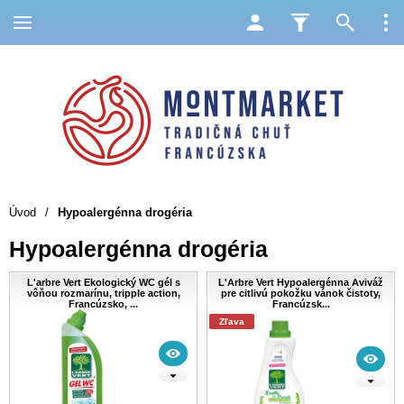
Úvod
/
Hypoalergénna drogéria
Hypoalergénna drogéria
L'arbre Vert Ekologický WC gél s
L'Arbre Vert Hypoalergénna Aviváž
vôňou rozmarínu, tripple action,
pre citlivú pokožku vánok čistoty,
Francúzsko, ...
Francúzsk...
Zľava