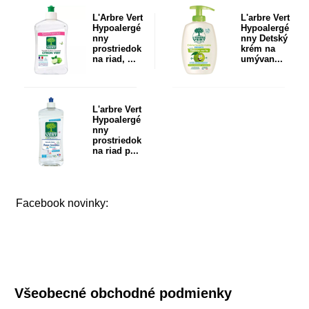
L'Arbre Vert
L'arbre Vert
Hypoalergé
Hypoalergé
nny
nny Detský
prostriedok
krém na
na riad, ...
umývan...
L'arbre Vert
Hypoalergé
nny
prostriedok
na riad p...
Facebook novinky:
Všeobecné obchodné podmienky