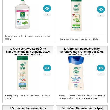
Liquide vaisselle & mains menthe basilic
500ml
Shampooing détox cheveux gras 250ml
L'Arbre Vert Hypoalergénny
L'Arbre Vert Hypoalergénny
šampón jemný na normálne vlasy,
sprchový gél pre jemnú pokožku,
Francúzsko, fľaša 2...
Francúzsko, fľaša 2...
Shampooing douceur cheveux normaux
500877 Créme douche peaux sensibles
250ml
famille & bébé 250ml - L'ARBRE VERT
L'Arbre Vert Hypoalergénny
L'arbre Vert Hypoalergénny Sprej