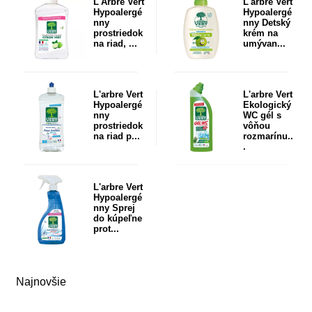
L'Arbre Vert
L'arbre Vert
Hypoalergé
Hypoalergé
nny
nny Detský
prostriedok
krém na
na riad, ...
umývan...
L'arbre Vert
L'arbre Vert
Hypoalergé
Ekologický
nny
WC gél s
prostriedok
vôňou
na riad p...
rozmarínu..
.
L'arbre Vert
Hypoalergé
nny Sprej
do kúpeľne
prot...
Najnovšie