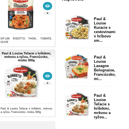
Paul &
Louise
Kuracie s
cestovinami
v hríbovo
DP-L66 RISOTTO THON, TOMATE,
sm...
OLIVE
Paul & Louise Teľacie s hríbikmi,
mrkvou a ryžou, Francúzsko,
Paul &
miska 300g
Louise
Lasagne
Bolognaise,
Francúzsko,
mi...
Paul &
Louise
Teľacie s
hríbikmi,
Paul & Louise Teľacie s hríbikmi, mrkvou
a ryžou, Francúzsko, miska 300g
mrkvou a
ryžou...