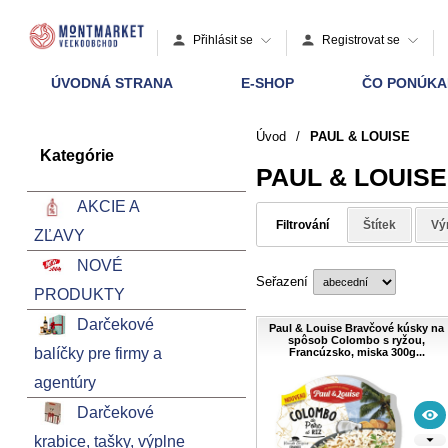
Přihlásit se
Registrovat se
ÚVODNÁ STRANA
E-SHOP
ČO PONÚK
Úvod
/
PAUL & LOUISE
Kategórie
PAUL & LOUISE
AKCIE A
Filtrování
Štítek
Vý
ZĽAVY
NOVÉ
Seřazení
PRODUKTY
Darčekové
Paul & Louise Bravčové kúsky na
spôsob Colombo s ryžou,
balíčky pre firmy a
Francúzsko, miska 300g...
agentúry
Darčekové
krabice, tašky, výplne