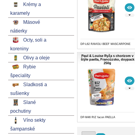
Krémy a
karamely
Mäsové
nátierky
Octy, soli a
DP-L62 RAVIOLI BEEF MASCARPONE
koreniny
Paul & Louise Ryža s chorizom v
Olivy a oleje
štýle paella, Francúzsko, doypack
250g
Rybie
špeciality
Sladkosti a
sušienky
Slané
pochutiny
DP-M46 RIZ facon PAELLA
Víno sekty
šampanské