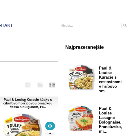
NTAKT
Najprezeranejšie
Paul &
Louise
Kuracie s
cestovinami
v hríbovo
sm...
Paul & Louise Kuracie kúsky s
cibuľovo horčicovou omáčkou
Yassa a bulgurom, Fr...
Paul &
Louise
Lasagne
Bolognaise,
Francúzsko,
mi...