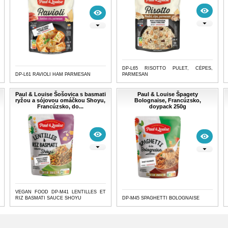
DP-L65 RISOTTO PULET, CÉPES,
DP-L61 RAVIOLI HAM PARMESAN
PARMESAN
Paul & Louise Šošovica s basmati
Paul & Louise Špagety
ryžou a sójovou omáčkou Shoyu,
Bolognaise, Francúzsko,
Francúzsko, do...
doypack 250g
VEGAN FOOD DP-M41 LENTILLES ET
RIZ BASMATI SAUCE SHOYU
DP-M45 SPAGHETTI BOLOGNAISE