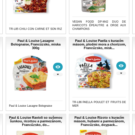
VEGAN FOOD DP-M42 DUO DE
HARICOTS ÉPEAUTRE & ORGE AUX
TR-L85 CHILI CON CARNE ET SON RIZ
CHAMPIONS
Paul & Louise Lasagne
Paul & Louise Paella s kuracím
Bolognaise, Francúzsko, miska
mäsom, plodmi mora a chorizom,
300g
Francúzsko, misk...
TR-L86 PAELLA POULET ET FRUITS DE
Paul & Louise Lasagne Bolognaise
MER
Paul & Louise Ravioli so sušenou
Paul & Louise Rizoto s kuracím
šunkou, ricottou a parmezánom,
mäsom, hubami a parmezánom,
Francúzsko, do...
Francúzsko, doypack...