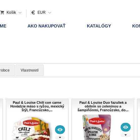
Košík
EUR
AME
AKO NAKUPOVAŤ
KATALÓGY
KO
robce
Vlastnosti
Paul & Louise Chili con carne
Paul & Louise Duo fazuliek a
Hovädzie mäso s ryžou, mexický
obilnín so zeleninou a
štýl, Francúzsko,...
šampiňónmi, Francúzsko, do...