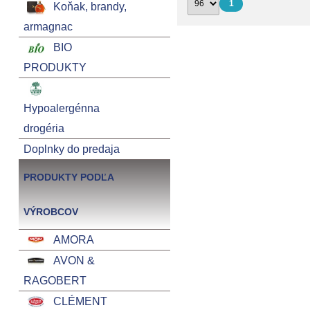
1
Koňak, brandy,
armagnac
BIO
PRODUKTY
Hypoalergénna
drogéria
Doplnky do predaja
PRODUKTY PODĽA
VÝROBCOV
AMORA
AVON &
RAGOBERT
CLÉMENT