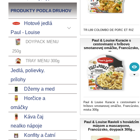
PRODUKTY PODĽA DRUHOV
Hotové jedlá
TR-L89 COLOMBO DE PORC ET RIZ
Paul - Louise
Paul & Louise Kuracie s
DOYPACK MENU
cestovinami v hríbovo
smotanovej omáčke, Francúzsko,
250g
m...
TRAY MENU 300g
Jedlá, polievky.
prílohy
Džemy a med
Horčice a
Paul & Louise Kuracie s cestovinami v
hríbovo smotanovej omáčke, Francúzsko,
omáčky
miska 300g
Káva čaj
Paul & Louise Ravioli s hovädzím
nealko nápoje
mäsom a mascarpone,
Francúzsko, doypack 300g...
Konfity a čatní