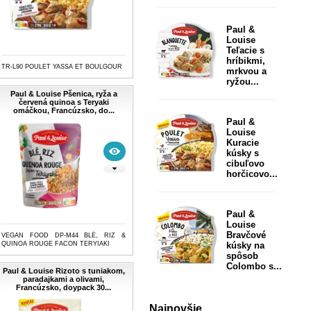
Paul &
Louise
Teľacie s
hríbikmi,
TR-L90 POULET YASSA ET BOULGOUR
mrkvou a
ryžou...
Paul & Louise Pšenica, ryža a
červená quinoa s Teryaki
omáčkou, Francúzsko, do...
Paul &
Louise
Kuracie
kúsky s
cibuľovo
horčicovo...
Paul &
Louise
Bravčové
VEGAN FOOD DP-M44 BLÉ, RIZ &
QUINOA ROUGE FACON TERYIAKI
kúsky na
spôsob
Colombo s...
Paul & Louise Rizoto s tuniakom,
paradajkami a olivami,
Francúzsko, doypack 30...
Najnovšie