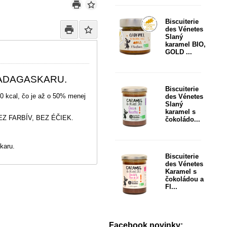
Biscuiterie
des Vénetes
Slaný
karamel BIO,
GOLD ...
MADAGASKARU.
Biscuiterie
70 kcal, čo je až o 50% menej
des Vénetes
Slaný
karamel s
Z FARBÍV, BEZ ÉČIEK.
čokoládo...
skaru.
Biscuiterie
des Vénetes
Karamel s
čokoládou a
Fl...
Facebook novinky: