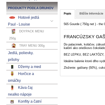
PRODUKTY PODĽA DRUHOV
Popis
Bližšie Informácie
Hotové jedlá
Paul - Louise
565 Gourde ( 750g net ) - the
DOYPACK MENU
FRANCÚZSKY GAŠ
250g
Do palaciniek, koláčov, zákus
TRAY MENU 300g
kalórií ako orieškovo čokolád
Jedlá, polievky.
BEZ LEPKU, BEZ LAKTÓZY,
prílohy
Ideálne balenie ktoré dlho vydr
Džemy a med
Zloženie: gaštany (50%), cuko
Horčice a
omáčky
Káva čaj
nealko nápoje
Konfity a čatní