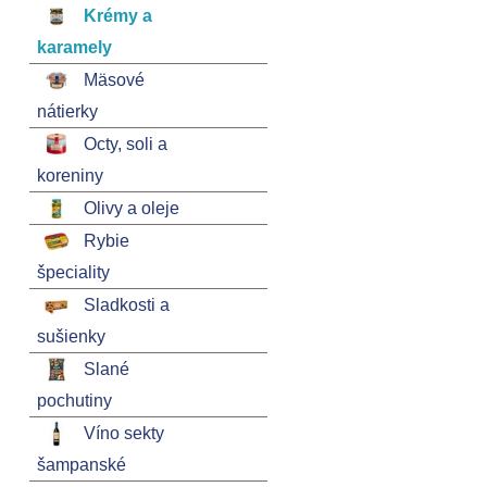
Krémy a
karamely
Mäsové
nátierky
Octy, soli a
koreniny
Olivy a oleje
Rybie
špeciality
Sladkosti a
sušienky
Slané
pochutiny
Víno sekty
šampanské