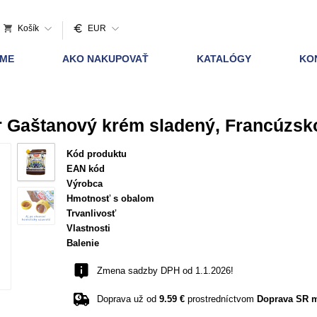
Košík
EUR
AME
AKO NAKUPOVAŤ
KATALÓGY
KO
r Gaštanový krém sladený, Francúzsk
Kód produktu
EAN kód
Výrobca
Hmotnosť s obalom
Trvanlivosť
Vlastnosti
Balenie
Zmena sadzby DPH od 1.1.2026!
Doprava už od
9.59 €
prostredníctvom
Doprava SR m