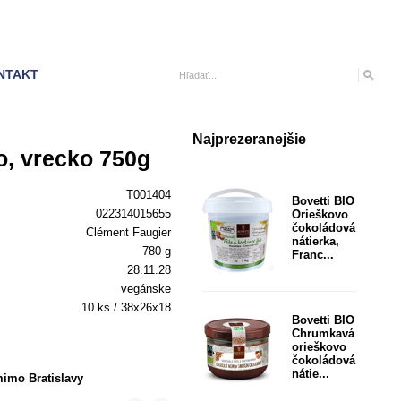
NTAKT
Najprezeranejšie
o, vrecko 750g
T001404
Bovetti BIO
022314015655
Orieškovo
čokoládová
Clément Faugier
nátierka,
780 g
Franc...
28.11.28
vegánske
10 ks / 38x26x18
Bovetti BIO
Chrumkavá
orieškovo
čokoládová
nátie...
imo Bratislavy