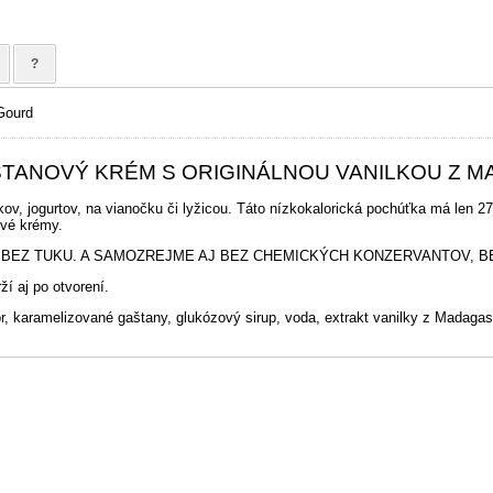
?
 Gourd
TANOVÝ KRÉM S ORIGINÁLNOU VANILKOU Z 
kov, jogurtov, na vianočku či lyžicou. Táto nízkokalorická pochúťka má len 2
ové krémy.
 BEZ TUKU. A SAMOZREJME AJ BEZ CHEMICKÝCH KONZERVANTOV, BE
ží aj po otvorení.
r, karamelizované gaštany, glukózový sirup, voda, extrakt vanilky z Madaga