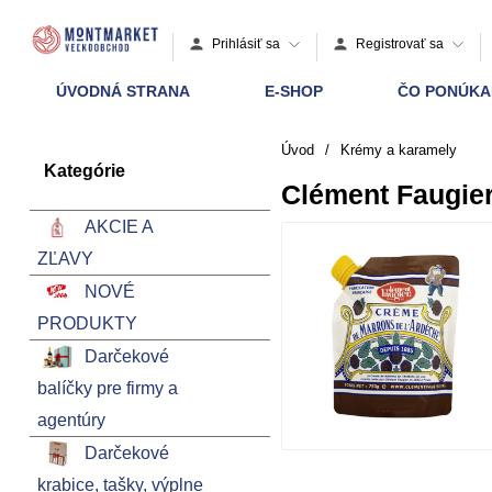
Prihlásiť sa
Registrovať sa
ÚVODNÁ STRANA
E-SHOP
ČO PONÚK
Úvod
/
Krémy a karamely
Kategórie
Clément Faugie
AKCIE A
ZĽAVY
NOVÉ
PRODUKTY
Darčekové
balíčky pre firmy a
agentúry
Darčekové
krabice, tašky, výplne