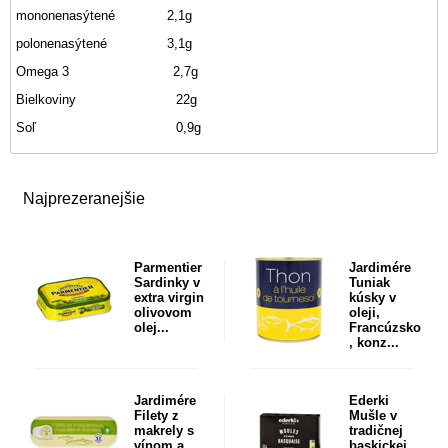
mononenasýtené 2,1g
polonenasýtené 3,1g
Omega 3 2,7g
Bielkoviny 22g
Soľ 0,9g
Najprezeranejšie
Parmentier
Jardimére
Sardinky v
Tuniak
extra virgin
kúsky v
olivovom
oleji,
olej...
Francúzsko
, konz...
Jardimére
Ederki
Filety z
Mušle v
makrely s
tradičnej
vínom a
baskickej