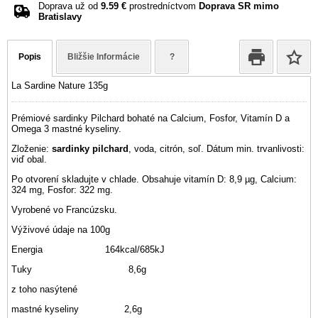
Doprava už od
9.59 €
prostredníctvom
Doprava SR mimo
Bratislavy
Popis
Bližšie Informácie
?
La Sardine Nature 135g
Prémiové sardinky Pilchard bohaté na Calcium, Fosfor, Vitamín D a
Omega 3 mastné kyseliny.
Zloženie:
sardinky pilchard
, voda, citrón, soľ. Dátum min. trvanlivosti:
viď obal.
Po otvorení skladujte v chlade. Obsahuje vitamín D: 8,9 µg, Calcium:
324 mg, Fosfor: 322 mg.
Vyrobené vo Francúzsku.
Výživové údaje na 100g
Energia 164kcal/685kJ
Tuky 8,6g
z toho nasýtené
mastné kyseliny 2,6g