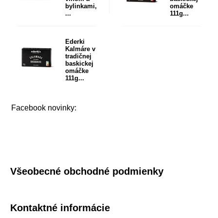
bylinkami,
omáčke
...
111g...
Ederki
Kalmáre v
tradičnej
baskickej
omáčke
111g...
Facebook novinky:
Všeobecné obchodné podmienky
Kontaktné informácie