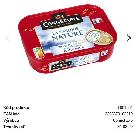
Kód produktu
T001984
EAN kód
3263670162219
Výrobca
Connétable
Trvanlivosť
31.03.29