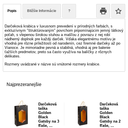
Popis
Bližšie Informácie
?
Darčeková krabica v luxusnom prevedení v prírodných farbách, s
exkluzívnym "štruktúrovaným" povrchom pripomínajúcim jemný látkový
poťah, s vlepenou širokou stuhou a mašľou z povrazu z nej robí
nádherný doplnok pre každý darček. Vďaka elegantnému motívu je
vhodná pre rôzne príležitosti od narodenín, cez firemné darčeky až po
Vianoce. Je mimoriadne pevná a stabilná, vhodná aj pre balenie
ťažších predmetov, preto sa často využíva na balíčky z rôznych
delikates.
Rozmery uvádzané v názve sú vnútorné rozmery krabice.
Najprezeranejšie
Darčeková
Darčeková
taška
taška
Golden
Golden
Black
Black
Gatsby na 3
Gatsby na 2
fľaše, ...
fľaše, ...