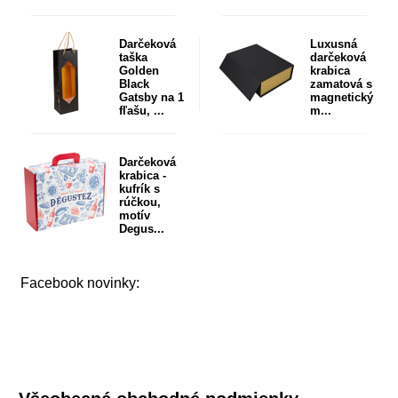
Darčeková
Luxusná
taška
darčeková
Golden
krabica
Black
zamatová s
Gatsby na 1
magnetický
fľašu, ...
m...
Darčeková
krabica -
kufrík s
rúčkou,
motív
Degus...
Facebook novinky: