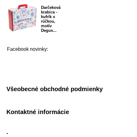
Darčeková
krabica -
kufrík s
rúčkou,
motív
Degus...
Facebook novinky:
Všeobecné obchodné podmienky
Kontaktné informácie
.