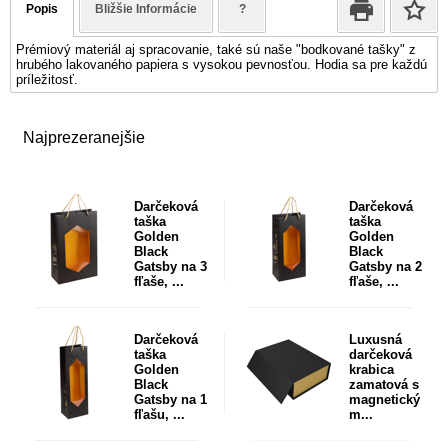
Popis
Bližšie Informácie
?
Prémiový materiál aj spracovanie, také sú naše "bodkované tašky" z
hrubého lakovaného papiera s vysokou pevnosťou. Hodia sa pre každú
príležitosť.
Najprezeranejšie
Darčeková
Darčeková
taška
taška
Golden
Golden
Black
Black
Gatsby na 3
Gatsby na 2
fľaše, ...
fľaše, ...
Darčeková
Luxusná
taška
darčeková
Golden
krabica
Black
zamatová s
Gatsby na 1
magnetický
fľašu, ...
m...