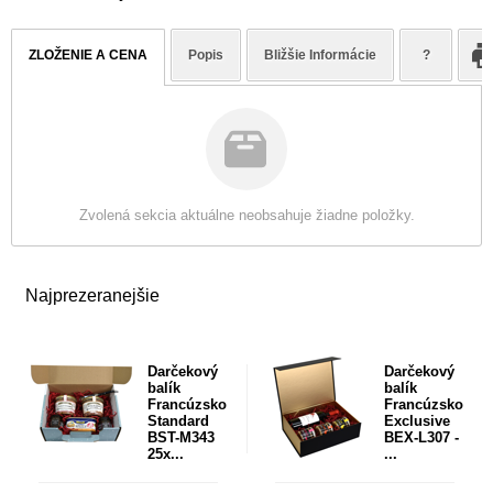
ZLOŽENIE A CENA
Popis
Bližšie Informácie
?
Zvolená sekcia aktuálne neobsahuje žiadne položky.
Najprezeranejšie
Darčekový
Darčekový
balík
balík
Francúzsko
Francúzsko
Standard
Exclusive
BST-M343
BEX-L307 -
25x...
...