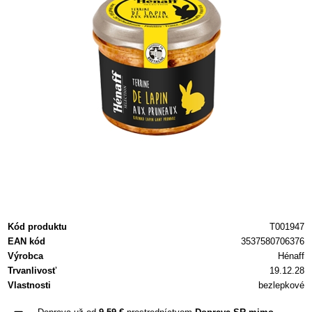
Kód produktu
T001947
EAN kód
3537580706376
Výrobca
Hénaff
Trvanlivosť
19.12.28
Vlastnosti
bezlepkové