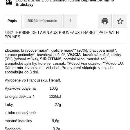
Doprava už od
9.59 €
prostredníctvom
Doprava SR mimo
Bratislavy
Popis
Bližšie Informácie
?
4342 TERRINE DE LAPIN AUX PRUNEAUX / RABBIT PATE WITH
PRUNES
Zloženie: bravčové mäso*, králičie mäso** (20%), bravčová masť*,
kuracie pečienky*, bravčová pečeň*,
VAJCIA
, bravčová koža*, slivky
(3%) (ryžová múka),
SIRIČITANY
, portské víno, morská soľ,
aromatické bylinky, korenie, cesnak. *Pôvod Francúzsko. **Pôvod EU.
Dátum min. trvanlivosti: viď obal. Po otvorení skladujte v chlade,
spotrebujte do 3 dní.
Vyrobené vo Francúzsku, Hénaff.
Výživové údaje na 100g
Energia 369kcal / 1325kJ
Tuky 27g
z toho nenasýtené
mastné kyseliny 9,6g
Sacharidy 3,2g