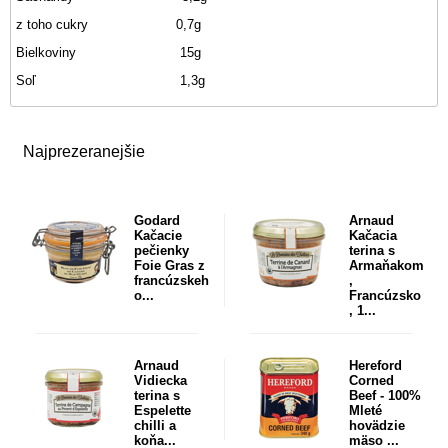
z toho cukry 0,7g
Bielkoviny 15g
Soľ 1,3g
Najprezeranejšie
Godard
Arnaud
Kačacie
Kačacia
pečienky
terina s
Foie Gras z
Armaňakom
francúzskeh
,
o...
Francúzsko
, 1...
Arnaud
Hereford
Vidiecka
Corned
terina s
Beef - 100%
Espelette
Mleté
chilli a
hovädzie
koňa...
mäso ...