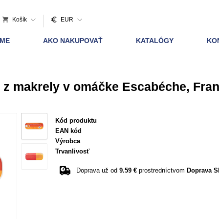
Košík
EUR
AME
AKO NAKUPOVAŤ
KATALÓGY
KO
y z makrely v omáčke Escabéche, Fra
Kód produktu
EAN kód
Výrobca
Trvanlivosť
Doprava už od
9.59 €
prostredníctvom
Doprava S