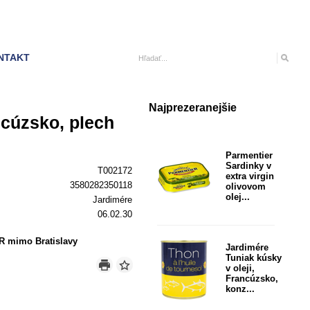
NTAKT
Najprezeranejšie
ncúzsko, plech
Parmentier
Sardinky v
T002172
extra virgin
3580282350118
olivovom
olej...
Jardimére
06.02.30
R mimo Bratislavy
Jardimére
Tuniak kúsky
v oleji,
Francúzsko,
konz...