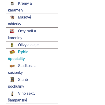
Krémy a
karamely
Mäsové
nátierky
Octy, soli a
koreniny
Olivy a oleje
Rybie
špeciality
Sladkosti a
sušienky
Slané
pochutiny
Víno sekty
šampanské