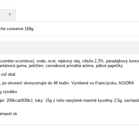
?
che conserve 169g.
Scomber scombrus), voda, ocot, repkový olej, cibuľa 2,3%, paradajkový konc
antánová guma, petržlen, cesnaková prírodná aróma, pálivé papričky.
 viď obal.
, po otvorení skonzumujte do 48 hodín. Vyrobené vo Francúzsku, AGIDRA
g výrobku
ie: 200kcal/830kJ, tuky: 15g z toho nasýtené mastné kyseliny 2,5g, sacharid
import.sk