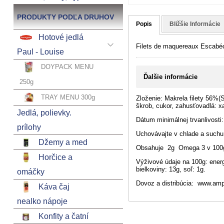
PRODUKTY PODĽA DRUHOV
Popis
Bližšie Informácie
Hotové jedlá
Filets de maquereaux Escabé
Paul - Louise
DOYPACK MENU
Ďalšie informácie
250g
TRAY MENU 300g
Zloženie: Makrela filety 56%(
škrob, cukor, zahusťovadlá: x
Jedlá, polievky.
Dátum minimálnej trvanlivosti:
prílohy
Uchovávajte v chlade a suchu
Džemy a med
Obsahuje 2g Omega 3 v 100
Horčice a
Výživové údaje na 100g: energ
bielkoviny: 13g, soľ: 1g.
omáčky
Dovoz a distribúcia: www.amp
Káva čaj
nealko nápoje
Konfity a čatní