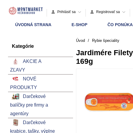
Prihlásiť sa
Registrovať sa
ÚVODNÁ STRANA
E-SHOP
ČO PONÚK
Úvod
/
Rybie špeciality
Kategórie
Jardimére Filet
169g
AKCIE A
ZĽAVY
NOVÉ
PRODUKTY
Darčekové
balíčky pre firmy a
agentúry
Darčekové
krabice, tašky, výplne