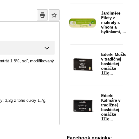
Jardimére
Filety z
makrely s
vínom a
bylinkami, ...
Ederki Mušle
v tradičnej
entrát 1,8%, soľ, modifikovaný
baskickej
omáčke
111g...
Ederki
y: 3,2g z toho cukry 1,7g,
Kalmáre v
tradičnej
baskickej
omáčke
111g...
Facebook novinky: