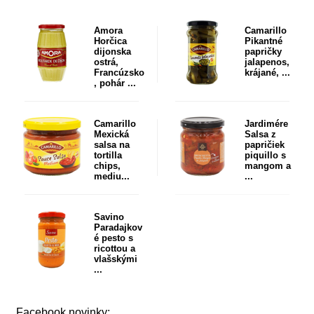
Amora
Camarillo
Horčica
Pikantné
dijonska
papričky
ostrá,
jalapenos,
Francúzsko
krájané, ...
, pohár ...
Camarillo
Jardimére
Mexická
Salsa z
salsa na
papričiek
tortilla
piquillo s
chips,
mangom a
mediu...
...
Savino
Paradajkov
é pesto s
ricottou a
vlašskými
...
Facebook novinky: