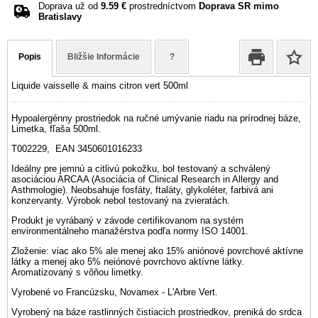
Doprava už od
9.59 €
prostredníctvom
Doprava SR mimo
Bratislavy
Popis
Bližšie Informácie
?
Liquide vaisselle & mains citron vert 500ml
Hypoalergénny prostriedok na ručné umývanie riadu na prírodnej báze,
Limetka, fľaša 500ml.
T002229, EAN 3450601016233
Ideálny pre jemnú a citlivú pokožku, bol testovaný a schválený
asociáciou ARCAA (Asociácia of Clinical Research in Allergy and
Asthmologie). Neobsahuje fosfáty, ftaláty, glykoléter, farbivá ani
konzervanty. Výrobok nebol testovaný na zvieratách.
Produkt je vyrábaný v závode certifikovanom na systém
environmentálneho manažérstva podľa normy ISO 14001.
Zloženie: viac ako 5% ale menej ako 15% aniónové povrchové aktívne
látky a menej ako 5% neiónové povrchovo aktívne látky.
Aromatizovaný s vôňou limetky.
Vyrobené vo Francúzsku, Novamex - L'Arbre Vert.
Vyrobený na báze rastlinných čistiacich prostriedkov, preniká do srdca