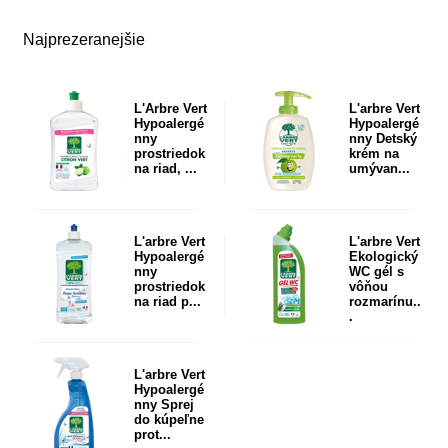
Najprezeranejšie
L'Arbre Vert
L'arbre Vert
Hypoalergé
Hypoalergé
nny
nny Detský
prostriedok
krém na
na riad, ...
umývan...
L'arbre Vert
L'arbre Vert
Hypoalergé
Ekologický
nny
WC gél s
prostriedok
vôňou
na riad p...
rozmarínu..
.
L'arbre Vert
Hypoalergé
nny Sprej
do kúpeľne
prot...