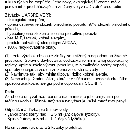
tuku a rýchlo ho rozpúšťa. Jeho nový, ekologickejší vzorec má v
porovnaní s predchádzajúcim znížený vplyv na životné prostredie.
Záväzky L´ARBRE VERT:
- ekologická receptúra,
- uprednostňovanie zložiek prírodného pôvodu, 97% zložiek prírodného
pôvodu,
- hypoalergénne zloženie, ideálne pre citlivú pokožku,
- bez MIT, farbivá, kožné alergény,
- produkt schválený alergológmi ARCAA,
- 100% recyklovateľné obaly,
(1) Tento výrobok obsahuje zložky so zníženým dopadom na životné
prostredie. Správne dávkovanie, dodržiavanie minimálnej odporúčanej
teploty, optimalizácia výkonu produktu, minimalizácia tvorby odpadu,
spotreby energie a vody a zníženie znečistenia vody.
(2) Navrhnuté tak, aby minimalizovali riziko kožnej alergie.
(3) Neobsahuje žiadnu látku, ktorá je v súčasnosti uvedená ako látka
spôsobujúca kožnú alergiu podľa odporúčaní SCCNFP.
Rada
Ak chcete umývať riad, ponorte riad namiesto jeho umývania pod
tečúcou vodou. Účinné umývanie nevyžaduje veľké množstvo peny!
Odporúčaná dávka pre 5 litrov vody:
- Ľahko znečistený riad = 2,5 ml (1/2 čajovej lyžičky).
- Špinavé riady = 5 ml (t. J. 1 čajová lyžička).
Na umývanie rúk stačia 2 kvapky produktu.