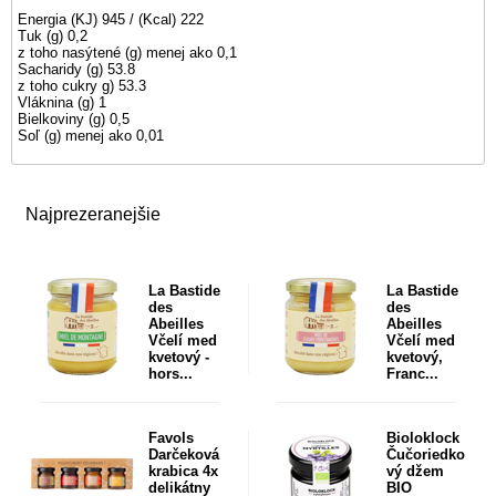
Energia (KJ) 945 / (Kcal) 222
Tuk (g) 0,2
z toho nasýtené (g) menej ako 0,1
Sacharidy (g) 53.8
z toho cukry g) 53.3
Vláknina (g) 1
Bielkoviny (g) 0,5
Soľ (g) menej ako 0,01
Najprezeranejšie
La Bastide
La Bastide
des
des
Abeilles
Abeilles
Včelí med
Včelí med
kvetový -
kvetový,
hors...
Franc...
Favols
Bioloklock
Darčeková
Čučoriedko
krabica 4x
vý džem
delikátny
BIO