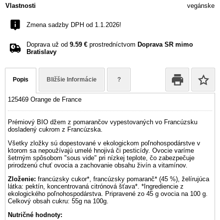
Vlastnosti
vegánske
Zmena sadzby DPH od 1.1.2026!
Doprava už od
9.59 €
prostredníctvom
Doprava SR mimo
Bratislavy
Popis
Bližšie Informácie
?
125469 Orange de France
Prémiový BIO džem z pomarančov vypestovaných vo Francúzsku
dosladený cukrom z Francúzska.
Všetky zložky sú dopestované v ekologickom poľnohospodárstve v
ktorom sa nepoužívajú umelé hnojivá či pesticídy. Ovocie varíme
šetrným spôsobom "sous vide" pri nízkej teplote, čo zabezpečuje
prirodzenú chuť ovocia a zachovanie obsahu živín a vitamínov.
Zloženie:
francúzsky cukor*, francúzsky pomaranč* (45 %), želírujúca
látka: pektín, koncentrovaná citrónová šťava*. *Ingrediencie z
ekologického poľnohospodárstva. Pripravené zo 45 g ovocia na 100 g.
Celkový obsah cukru: 55g na 100g.
Nutričné hodnoty: