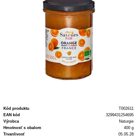
Kód produktu
T002611
EAN kód
3299431254695
Výrobca
Naturgie
Hmotnosť s obalom
400 g
Trvanlivosť
05.05.28