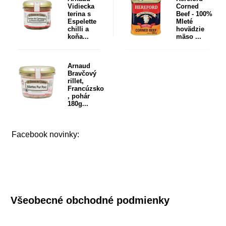
Vidiecka
Corned
terina s
Beef - 100%
Espelette
Mleté
chilli a
hovädzie
koňa...
mäso ...
Arnaud
Bravčový
rillet,
Francúzsko
, pohár
180g...
Facebook novinky:
Všeobecné obchodné podmienky