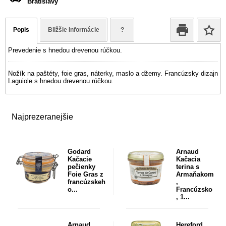
Bratislavy
Popis
Bližšie Informácie
?
Prevedenie s hnedou drevenou rúčkou.
Nožík na paštéty, foie gras, náterky, maslo a džemy. Francúzsky dizajn
Laguiole s hnedou drevenou rúčkou.
Najprezeranejšie
Godard
Arnaud
Kačacie
Kačacia
pečienky
terina s
Foie Gras z
Armaňakom
francúzskeh
,
o...
Francúzsko
, 1...
Arnaud
Hereford