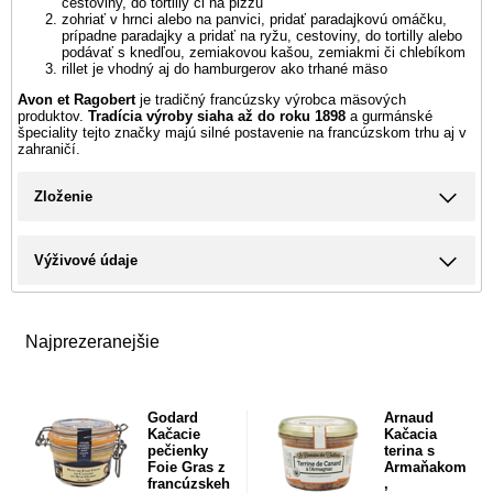
cestoviny, do tortilly či na pizzu
zohriať v hrnci alebo na panvici, pridať paradajkovú omáčku,
prípadne paradajky a pridať na ryžu, cestoviny, do tortilly alebo
podávať s knedľou, zemiakovou kašou, zemiakmi či chlebíkom
rillet je vhodný aj do hamburgerov ako trhané mäso
Avon et Ragobert
je tradičný francúzsky výrobca mäsových
produktov.
Tradícia výroby siaha až do roku 1898
a gurmánské
špeciality tejto značky majú silné postavenie na francúzskom trhu aj v
zahraničí.
Zloženie
Výživové údaje
Najprezeranejšie
Godard
Arnaud
Kačacie
Kačacia
pečienky
terina s
Foie Gras z
Armaňakom
francúzskeh
,