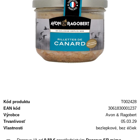
Kód produktu
T002428
EAN kód
3061830001237
Výrobce
Avon & Ragobert
Trvanlivosť
05.03.29
Vlastnosti
bezlepkové, bez éčiek