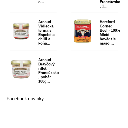
o...
Francúzsko
, 1...
Arnaud
Hereford
Vidiecka
Corned
terina s
Beef - 100%
Espelette
Mleté
chilli a
hovädzie
koňa...
mäso ...
Arnaud
Bravčový
rillet,
Francúzsko
, pohár
180g...
Facebook novinky: