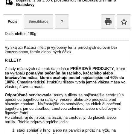
Doprava již od
9.59 €
prostřednictvím
Doprava SR mimo
Bratislavy
Popis
Specifikace
?
Duck rilettes 180g
Vynikajúci Kačací rillett je vyrobený len z prírodných surovín bez
konzervantov, farbív alebo iných éčiek.
RILLETY
Z rady mäsových nátierok sa jedná o
PRÉMIOVÉ PRODUKTY
, ktoré
sa vyrábajú
pomalým pečením husacieho, kačacieho alebo
bravčového mäsa, ktoré dosahuje podiel najčastejšie od 60% do
100%.
Charakteristickú štruktúru rilletov tvoria jemné vlákna mäsa vo
vlastnej šťave a masti.
Odporúčané servírovanie:
teriny a rillety sa najčastejšie servírujú s
opečenou bagetkou na raňajky, večere, alebo ako predjedlá pred
hlavným chodom. Najčastejšie do sendvičov, na chlieb či opečenú
bagetku s jarnou cibuľkou, čerstvou zeleninou alebo s cibuľovým či
figovým čatní.
Po zohriatí aj do rizota, na pizzu, na cestoviny, do placiek alebo
tortilly. Rýchla príprava teplého jedla:
stačí zohriať v hrnci alebo na panvici a pridať na ryžu, na