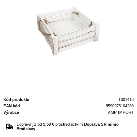
Kód produktu
T001418
EAN kód
8590978104289
Výrobce
AMP IMPORT
Doprava již od
9.59 €
prostřednictvím
Doprava SR mimo
Bratislavy