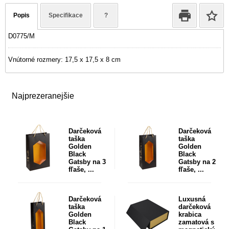
Popis
Specifikace
?
D0775/M
Vnútorné rozmery: 17,5 x 17,5 x 8 cm
Najprezeranejšie
Darčeková
Darčeková
taška
taška
Golden
Golden
Black
Black
Gatsby na 3
Gatsby na 2
fľaše, ...
fľaše, ...
Darčeková
Luxusná
taška
darčeková
Golden
krabica
Black
zamatová s