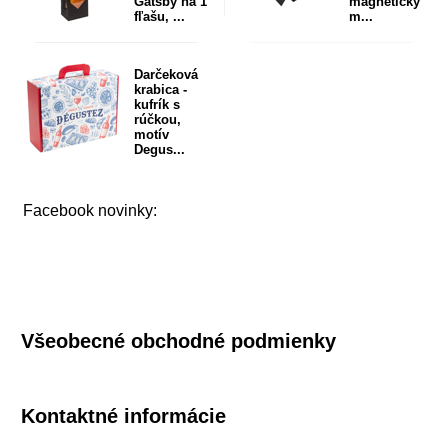
Gatsby na 1
magnetický
fľašu, ...
m...
Darčeková
krabica -
kufrík s
rúčkou,
motív
Degus...
Facebook novinky:
Všeobecné obchodné podmienky
Kontaktné informácie