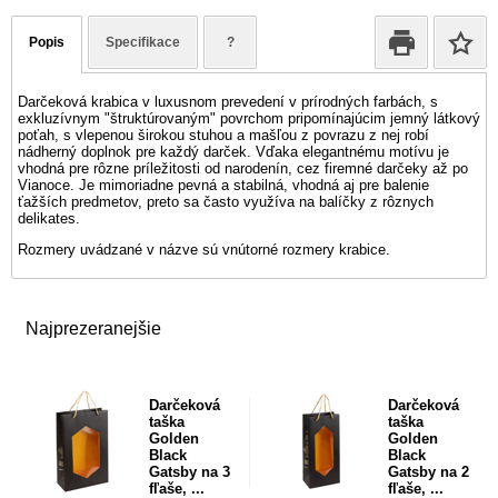
Popis
Specifikace
?
Darčeková krabica v luxusnom prevedení v prírodných farbách, s
exkluzívnym "štruktúrovaným" povrchom pripomínajúcim jemný látkový
poťah, s vlepenou širokou stuhou a mašľou z povrazu z nej robí
nádherný doplnok pre každý darček. Vďaka elegantnému motívu je
vhodná pre rôzne príležitosti od narodenín, cez firemné darčeky až po
Vianoce. Je mimoriadne pevná a stabilná, vhodná aj pre balenie
ťažších predmetov, preto sa často využíva na balíčky z rôznych
delikates.
Rozmery uvádzané v názve sú vnútorné rozmery krabice.
Najprezeranejšie
Darčeková
Darčeková
taška
taška
Golden
Golden
Black
Black
Gatsby na 3
Gatsby na 2
fľaše, ...
fľaše, ...