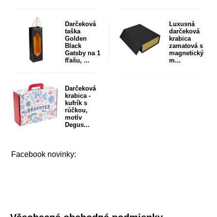
Darčeková
Luxusná
taška
darčeková
Golden
krabica
Black
zamatová s
Gatsby na 1
magnetický
fľašu, ...
m...
Darčeková
krabica -
kufrík s
rúčkou,
motív
Degus...
Facebook novinky: