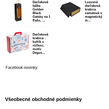
Darčeková
Luxusná
taška
darčeková
Golden
krabica
Black
zamatová s
Gatsby na 1
magnetický
fľašu, ...
m...
Darčeková
krabica -
kufrík s
rúčkou,
motív
Degus...
Facebook novinky:
Všeobecné obchodné podmienky