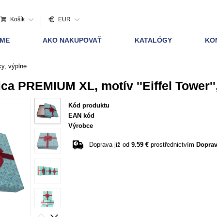
Košík
EUR
AME
AKO NAKUPOVAŤ
KATALÓGY
KO
ky, výplne
ca PREMIUM XL, motív ''Eiffel Tower'
Kód produktu
EAN kód
Výrobce
Doprava již od
9.59 €
prostřednictvím
Doprav