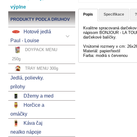
výplne
Popis
Specifikace
PRODUKTY PODĽA DRUHOV
Kvalitne spracovaná darčekov
Hotové jedlá
nápisom BONJOUR - LA TOUR EI
darčekové balíčky.
Paul - Louise
Vnútorné rozmery v cm: 26x2
DOYPACK MENU
Materiál: papier/textil
Farba: modrá s červenou
250g
TRAY MENU 300g
Jedlá, polievky.
prílohy
Džemy a med
Horčice a
omáčky
Káva čaj
nealko nápoje