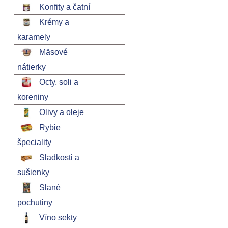
Konfity a čatní
Krémy a
karamely
Mäsové
nátierky
Octy, soli a
koreniny
Olivy a oleje
Rybie
špeciality
Sladkosti a
sušienky
Slané
pochutiny
Víno sekty