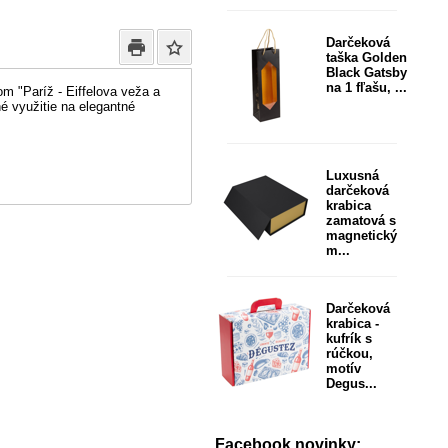
Darčeková
taška Golden
Black Gatsby
na 1 fľašu, ...
m "Paríž - Eiffelova veža a
 využitie na elegantné
Luxusná
darčeková
krabica
zamatová s
magnetický
m...
Darčeková
krabica -
kufrík s
rúčkou,
motív
Degus...
Facebook novinky: