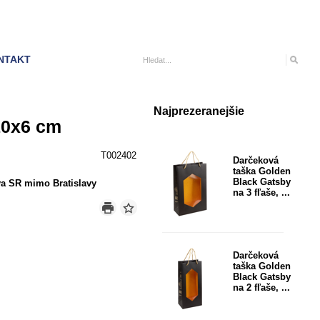
NTAKT
Najprezeranejšie
10x6 cm
T002402
Darčeková
taška Golden
Black Gatsby
a SR mimo Bratislavy
na 3 fľaše, ...
Darčeková
taška Golden
Black Gatsby
na 2 fľaše, ...