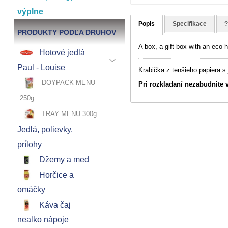
výplne
Popis
Specifikace
PRODUKTY PODĽA DRUHOV
A box, a gift box with an eco 
Hotové jedlá
Paul - Louise
Krabička z tenšieho papiera 
DOYPACK MENU
Pri rozkladaní nezabudnite 
250g
TRAY MENU 300g
Jedlá, polievky.
prílohy
Džemy a med
Horčice a
omáčky
Káva čaj
nealko nápoje