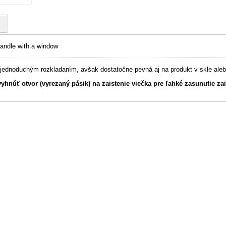
?
handle with a window
s jednoduchým rozkladaním, avšak dostatočne pevná aj na produkt v skle ale
vyhnúť otvor (vyrezaný pásik) na zaistenie viečka pre ľahké zasunutie za