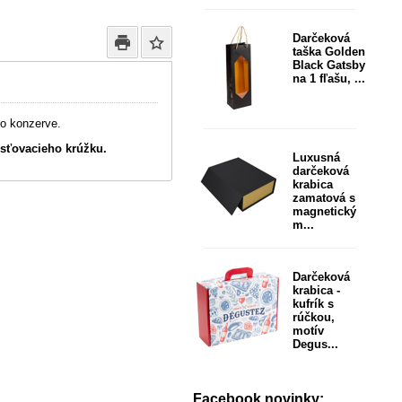
Darčeková
taška Golden
Black Gatsby
na 1 fľašu, ...
bo konzerve.
isťovacieho krúžku.
Luxusná
darčeková
krabica
zamatová s
magnetický
m...
Darčeková
krabica -
kufrík s
rúčkou,
motív
Degus...
Facebook novinky: