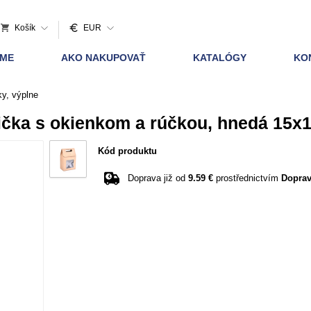
Košík
EUR
AME
AKO NAKUPOVAŤ
KATALÓGY
KO
ky, výplne
ička s okienkom a rúčkou, hnedá 15x
Kód produktu
Doprava již od
9.59 €
prostřednictvím
Doprav