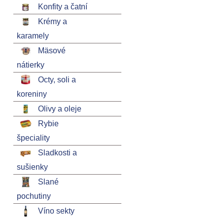
Konfity a čatní
Krémy a
karamely
Mäsové
nátierky
Octy, soli a
koreniny
Olivy a oleje
Rybie
špeciality
Sladkosti a
sušienky
Slané
pochutiny
Víno sekty