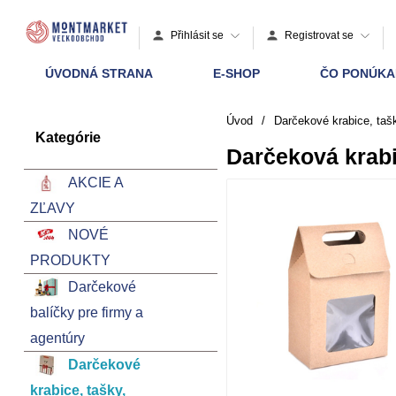
Přihlásit se
Registrovat se
ÚVODNÁ STRANA
E-SHOP
ČO PONÚK
Úvod
/
Darčekové krabice, taš
Kategórie
Darčeková krab
AKCIE A
ZĽAVY
NOVÉ
PRODUKTY
Darčekové
balíčky pre firmy a
agentúry
Darčekové
krabice, tašky,