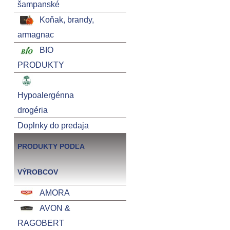
šampanské
Koňak, brandy,
armagnac
BIO
PRODUKTY
Hypoalergénna
drogéria
Doplnky do predaja
PRODUKTY PODĽA
VÝROBCOV
AMORA
AVON &
RAGOBERT