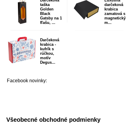
Darčeková
Luxusná
taška
darčeková
Golden
krabica
Black
zamatová s
Gatsby na 1
magnetický
fľašu, ...
m...
Darčeková
krabica -
kufrík s
rúčkou,
motív
Degus...
Facebook novinky:
Všeobecné obchodné podmienky