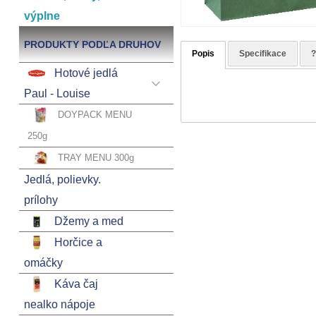
výplne
PRODUKTY PODĽA DRUHOV
Popis
Specifikace
Hotové jedlá
Paul - Louise
DOYPACK MENU
250g
TRAY MENU 300g
Jedlá, polievky.
prílohy
Džemy a med
Horčice a
omáčky
Káva čaj
nealko nápoje