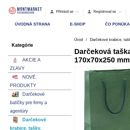
Přihlásit se
Registrovat se
ÚVODNÁ STRANA
E-SHOP
ČO PONÚK
Úvod
/
Darčekové krabice, taš
Kategórie
Darčeková taška
170x70x250 mm
AKCIE A
ZĽAVY
NOVÉ
PRODUKTY
Darčekové
balíčky pre firmy a
agentúry
Darčekové
krabice, tašky,