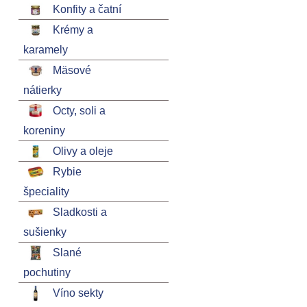
Konfity a čatní
Krémy a
karamely
Mäsové
nátierky
Octy, soli a
koreniny
Olivy a oleje
Rybie
špeciality
Sladkosti a
sušienky
Slané
pochutiny
Víno sekty