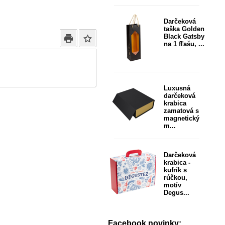
Darčeková
taška Golden
Black Gatsby
na 1 fľašu, ...
Luxusná
darčeková
krabica
zamatová s
magnetický
m...
Darčeková
krabica -
kufrík s
rúčkou,
motív
Degus...
Facebook novinky: