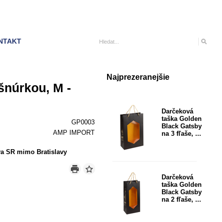
NTAKT
Najprezeranejšie
šnúrkou, M -
Darčeková
taška Golden
GP0003
Black Gatsby
AMP IMPORT
na 3 fľaše, ...
a SR mimo Bratislavy
Darčeková
taška Golden
Black Gatsby
na 2 fľaše, ...