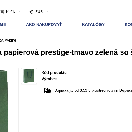
Košík
EUR
AME
AKO NAKUPOVAŤ
KATALÓGY
KO
ky, výplne
 papierová prestige-tmavo zelená so 
Kód produktu
Výrobce
Doprava již od
9.59 €
prostřednictvím
Doprav