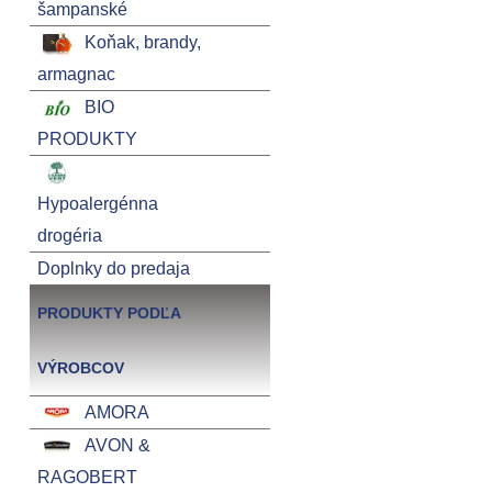
šampanské
Koňak, brandy,
armagnac
BIO
PRODUKTY
Hypoalergénna
drogéria
Doplnky do predaja
PRODUKTY PODĽA
VÝROBCOV
AMORA
AVON &
RAGOBERT