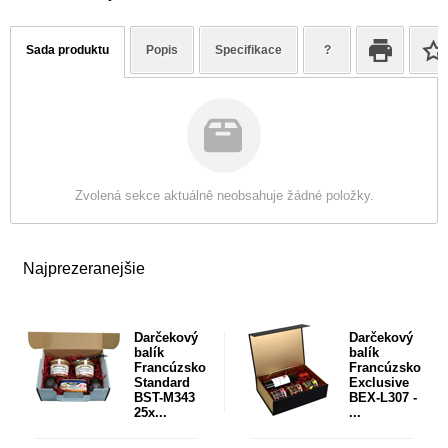
Sada produktu
Popis
Specifikace
?
Zvolená sekce aktuálně neobsahuje žádné položky.
Najprezeranejšie
Darčekový
Darčekový
balík
balík
Francúzsko
Francúzsko
Standard
Exclusive
BST-M343
BEX-L307 -
25x...
...