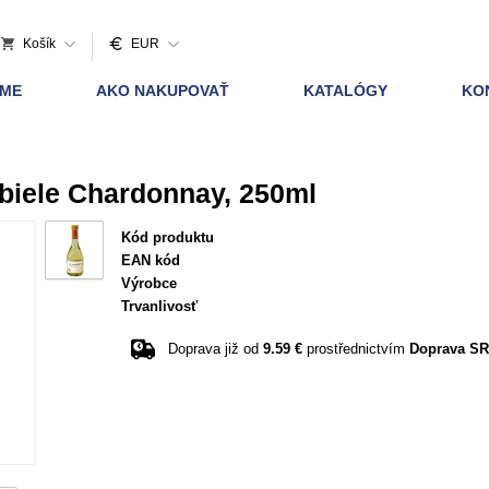
Košík
EUR
AME
AKO NAKUPOVAŤ
KATALÓGY
KO
biele Chardonnay, 250ml
Kód produktu
EAN kód
Výrobce
Trvanlivosť
Doprava již od
9.59 €
prostřednictvím
Doprava SR