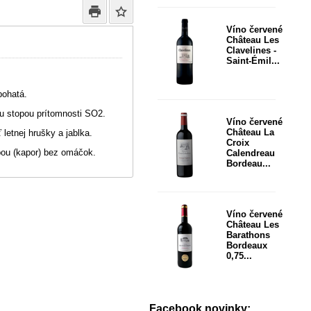
Víno červené
Château Les
Clavelines -
Saint-Émil...
bohatá.
u stopou prítomnosti SO2.
Víno červené
Château La
 letnej hrušky a jablka.
Croix
bou (kapor) bez omáčok.
Calendreau
Bordeau...
Víno červené
Château Les
Barathons
Bordeaux
0,75...
Facebook novinky: