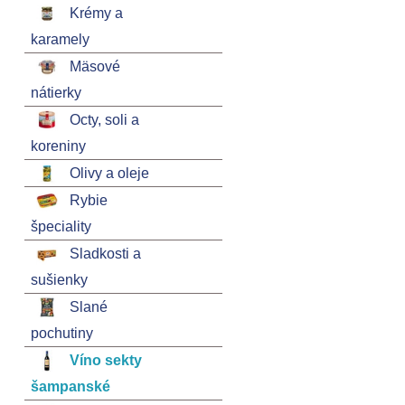
Krémy a
karamely
Mäsové
nátierky
Octy, soli a
koreniny
Olivy a oleje
Rybie
špeciality
Sladkosti a
sušienky
Slané
pochutiny
Víno sekty
šampanské