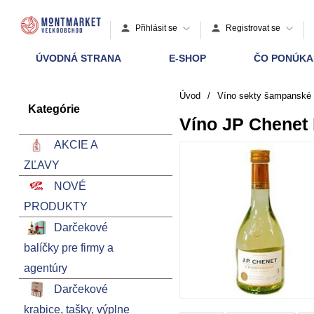
Přihlásit se
Registrovat se
ÚVODNÁ STRANA
E-SHOP
ČO PONÚK
Úvod
/
Víno sekty šampanské
Kategórie
Víno JP Chenet 
AKCIE A
ZĽAVY
NOVÉ
PRODUKTY
Darčekové
balíčky pre firmy a
agentúry
Darčekové
krabice, tašky, výplne