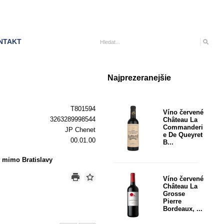
NTAKT
Najprezeranejšie
T801594
Víno červené
3263289998544
Château La
Commanderi
JP Chenet
e De Queyret
00.01.00
B...
 mimo Bratislavy
Víno červené
Château La
Grosse
Pierre
Bordeaux, ...