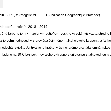
?
olu 12,5%, z kategórie VDP / IGP (Indication Géographique Protegée).
ch odrôd, ročník: 2018 - 2019
 žltú farbu, s jemným zeleným odtieňom. Lesk je vysoký, viskozita stredne 
z je veľmi jednoduchý s prevládajúcim tónom alkoholového kvasenia a ľahko
noduchá, svieža. Jej trvanie je krátke, v ústnej aróme prevláda jemná trpkosť
hladené na 10°C bez pokrmov alebo výhradne s grilovanou sladkovodnou ry