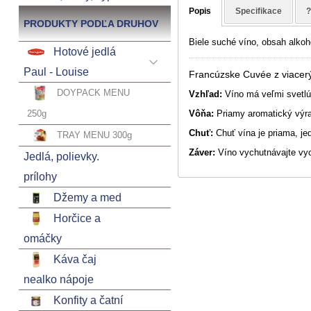
Popis
Specifikace
PRODUKTY PODĽA DRUHOV
Biele suché víno, obsah alkoh
Hotové jedlá
Paul - Louise
Francúzske Cuvée z viacerý
DOYPACK MENU
Vzhľad:
Víno má veľmi svetlú,
250g
Vôňa:
Priamy aromatický výra
Chuť:
Chuť vína je priama, jed
TRAY MENU 300g
Záver:
Víno vychutnávajte vyc
Jedlá, polievky.
prílohy
Džemy a med
Horčice a
omáčky
Káva čaj
nealko nápoje
Konfity a čatní