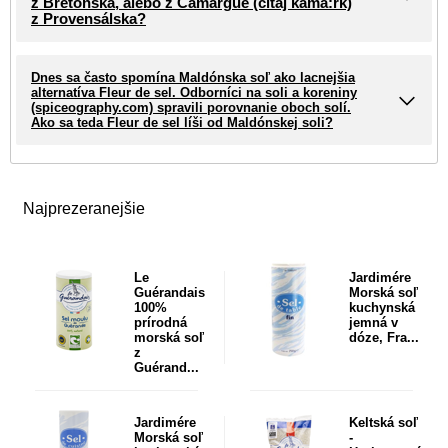
z Bretónska, alebo z Camargue (čítaj kama:rk)
z Provensálska?
Dnes sa často spomína Maldónska soľ ako lacnejšia
alternatíva Fleur de sel. Odborníci na soli a koreniny
(spiceography.com) spravili porovnanie oboch solí.
Ako sa teda Fleur de sel líši od Maldónskej soli?
Najprezeranejšie
Le
Jardimére
Guérandais
Morská soľ
100%
kuchynská
prírodná
jemná v
morská soľ
dóze, Fra...
z
Guérand...
Jardimére
Keltská soľ
Morská soľ
-