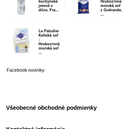
kuchynská
Hrubozrnná
jemná v
morská soľ
dóze, Fra...
z Guérande,
...
Le Paludier
Keltská soľ
-
Hrubozrnná
morská soľ
...
Facebook novinky:
Všeobecné obchodné podmienky