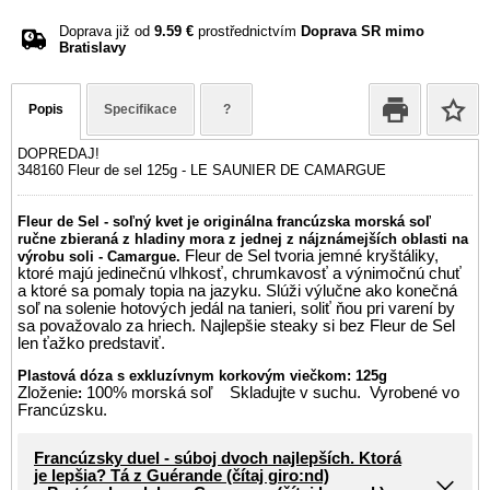
Doprava již od
9.59 €
prostřednictvím
Doprava SR mimo
Bratislavy
Popis
Specifikace
?
DOPREDAJ!
348160 Fleur de sel 125g - LE SAUNIER DE CAMARGUE
Fleur de Sel - soľný kvet je originálna francúzska morská soľ
ručne zbieraná z hladiny mora z jednej z nájznámejších oblasti na
Fleur de Sel tvoria jemné kryštáliky,
výrobu soli - Camargue.
ktoré majú jedinečnú vlhkosť, chrumkavosť a výnimočnú chuť
a ktoré sa pomaly topia na jazyku. Slúži výlučne ako konečná
soľ na solenie hotových jedál na tanieri, soliť ňou pri varení by
sa považovalo za hriech. Najlepšie steaky si bez Fleur de Sel
len ťažko predstaviť.
Plastová dóza s exkluzívnym korkovým viečkom: 125g
Zloženie
100% morská soľ Skladujte v suchu. Vyrobené vo
:
Francúzsku.
Francúzsky duel - súboj dvoch najlepších. Ktorá
je lepšia? Tá z Guérande (čítaj giro:nd)