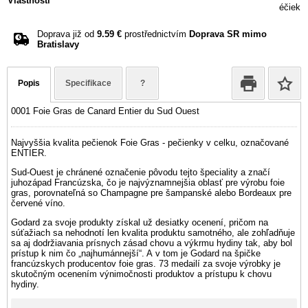
Vlastnosti
éčiek
Doprava již od
9.59 €
prostřednictvím
Doprava SR mimo
Bratislavy
Popis
Specifikace
?
0001 Foie Gras de Canard Entier du Sud Ouest
Najvyššia kvalita pečienok Foie Gras - pečienky v celku, označované
ENTIER.
Sud-Ouest je chránené označenie pôvodu tejto špeciality a značí
juhozápad Francúzska, čo je najvýznamnejšia oblasť pre výrobu foie
gras, porovnateľná so Champagne pre šampanské alebo Bordeaux pre
červené víno.
Godard za svoje produkty získal už desiatky ocenení, pričom na
súťažiach sa nehodnotí len kvalita produktu samotného, ale zohľadňuje
sa aj dodržiavania prísnych zásad chovu a výkrmu hydiny tak, aby bol
prístup k nim čo „najhumánnejší“. A v tom je Godard na špičke
francúzskych producentov foie gras. 73 medailí za svoje výrobky je
skutočným ocenením výnimočnosti produktov a prístupu k chovu
hydiny.