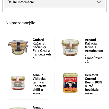
Ďalšie informácie
Najprezeranejšie
Godard
Arnaud
Kačacie
Kačacia
pečienky
terina s
Foie Gras z
Armaňakom
francúzskeh
,
o...
Francúzsko
, 1...
Arnaud
Hereford
Vidiecka
Corned
terina s
Beef - 100%
Espelette
Mleté
chilli a
hovädzie
koňa...
mäso ...
Arnaud